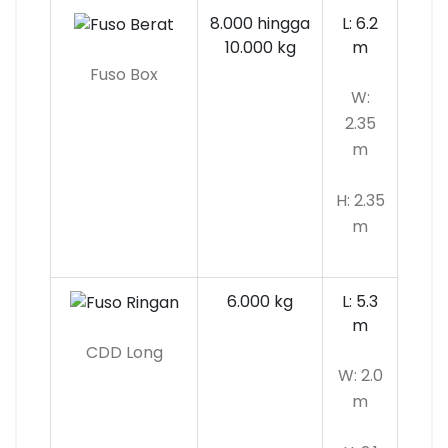
8.000 hingga
L: 6.2
10.000 kg
m
Fuso Box
W:
2.35
m
H: 2.35
m
6.000 kg
L: 5.3
m
CDD Long
W: 2.0
m