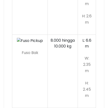
m
H: 2.6
m
8.000 hingga
L: 6.6
10.000
kg
m
Fuso Bak
W:
2.35
m
H:
2.45
m