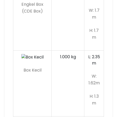
Engkel Box
W: 1.7
(CDE Box)
m
H: 1.7
m
1.000 kg
L: 2.35
m
Box Kecil
W:
1.62m
H: 1.3
m