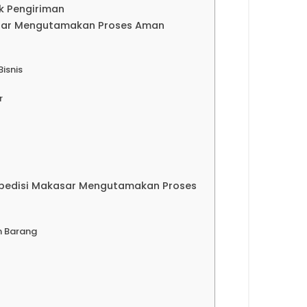
k Pengiriman
asar Mengutamakan Proses Aman
Bisnis
r
spedisi Makasar Mengutamakan Proses
n Barang