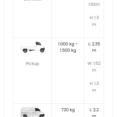
1.62m
H: 1.3
m
1.000 kg –
L: 2.35
1.500 kg
m
W: 1.62
Pickup
m
H: 1.3
m
720 kg
L: 2.2
m