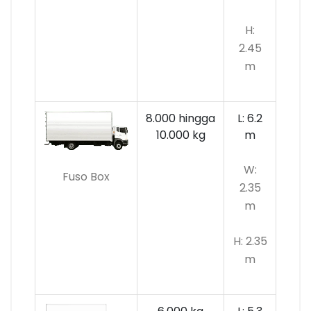
H:
2.45
m
8.000 hingga
L: 6.2
10.000 kg
m
W:
Fuso Box
2.35
m
H: 2.35
m