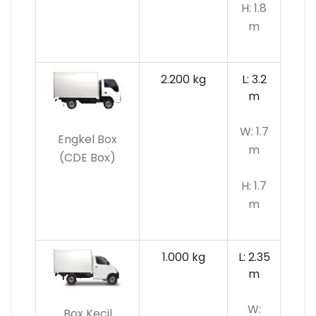
H: 1.8
m
2.200 kg
L: 3.2
m
W: 1.7
Engkel Box
m
(CDE Box)
H: 1.7
m
1.000 kg
L: 2.35
m
W:
Box Kecil