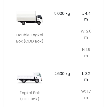
5.000 kg
L: 4.4
m
W: 2.0
Double Engkel
m
Box (CDD Box)
H: 1.9
m
2.600 kg
L: 3.2
m
W: 1.7
Engkel Bak
m
(CDE Bak)