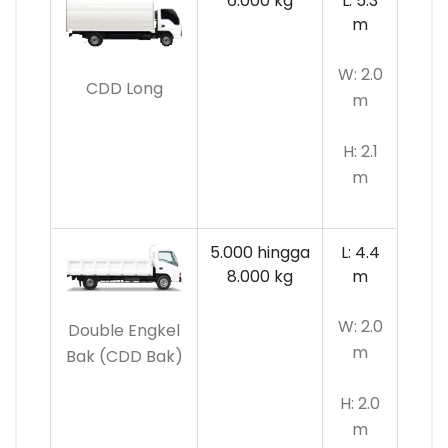
6.000 kg
L: 5.3
m
W: 2.0
CDD Long
m
H: 2.1
m
5.000 hingga
L: 4.4
8.000 kg
m
W: 2.0
Double Engkel
m
Bak (CDD Bak)
H: 2.0
m