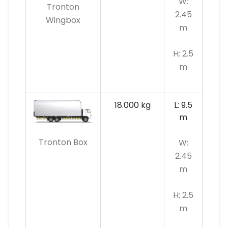
W:
Tronton
2.45
Wingbox
m
H: 2.5
m
18.000 kg
L: 9.5
m
Tronton Box
W:
2.45
m
H: 2.5
m