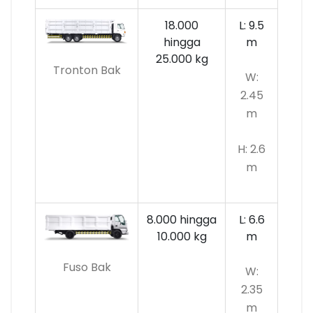
18.000
L: 9.5
hingga
m
25.000 kg
Tronton Bak
W:
2.45
m
H: 2.6
m
8.000 hingga
L: 6.6
10.000
kg
m
Fuso Bak
W:
2.35
m