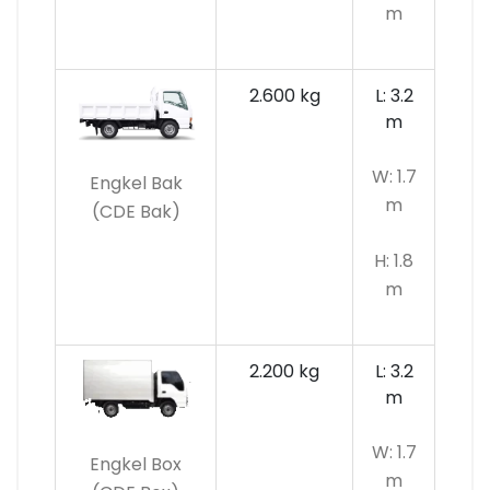
m
2.600 kg
L: 3.2
m
W: 1.7
Engkel Bak
m
(CDE Bak)
H: 1.8
m
2.200 kg
L: 3.2
m
W: 1.7
Engkel Box
m