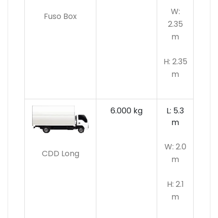
W:
Fuso Box
2.35
m
H: 2.35
m
6.000 kg
L: 5.3
m
W: 2.0
CDD Long
m
H: 2.1
m