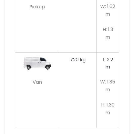
W: 1.62
Pickup
m
H: 1.3
m
720 kg
L: 2.2
m
W: 1.35
Van
m
H: 1.30
m