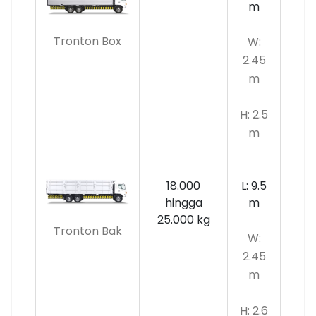
m
Tronton Box
W:
2.45
m
H: 2.5
m
18.000
L: 9.5
hingga
m
25.000 kg
Tronton Bak
W:
2.45
m
H: 2.6