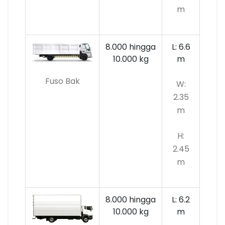
m
8.000 hingga
L: 6.6
10.000
kg
m
Fuso Bak
W:
2.35
m
H:
2.45
m
8.000 hingga
L: 6.2
10.000 kg
m