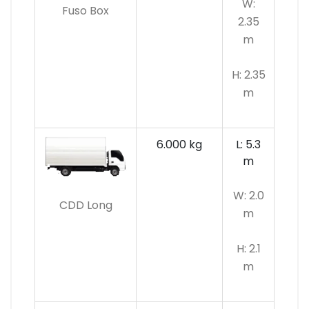
W:
Fuso Box
2.35
m
H: 2.35
m
6.000 kg
L: 5.3
m
W: 2.0
CDD Long
m
H: 2.1
m