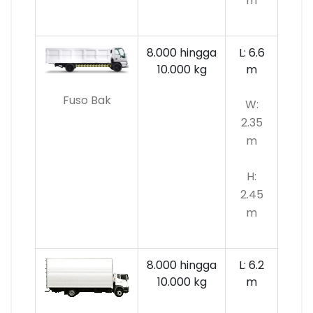
m
8.000 hingga
L: 6.6
10.000
kg
m
Fuso Bak
W:
2.35
m
H:
2.45
m
8.000 hingga
L: 6.2
10.000 kg
m