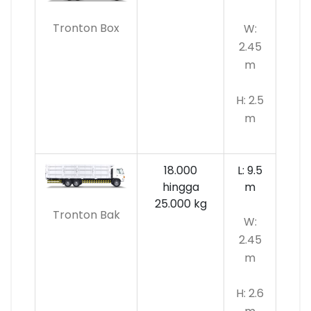
Tronton Box
W:
2.45
m
H: 2.5
m
18.000
L: 9.5
hingga
m
25.000 kg
Tronton Bak
W:
2.45
m
H: 2.6