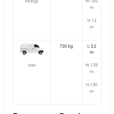
W: 1.62
Pickup
m
H: 1.3
m
720 kg
L: 2.2
m
W: 1.35
Van
m
H: 1.30
m