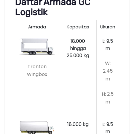
Daftar Armada GC
Logistik
Armada
Kapasitas
Ukuran
18.000
L: 9.5
hingga
m
25.000 kg
W:
Tronton
2.45
Wingbox
m
H: 2.5
m
18.000 kg
L: 9.5
m