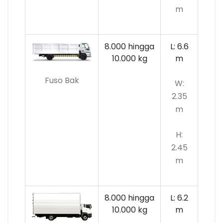
m
8.000 hingga
L: 6.6
10.000
kg
m
Fuso Bak
W:
2.35
m
H:
2.45
m
8.000 hingga
L: 6.2
10.000 kg
m