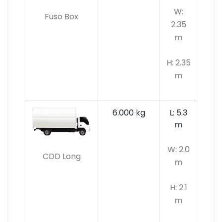
W:
Fuso Box
2.35
m
H: 2.35
m
6.000 kg
L: 5.3
m
W: 2.0
CDD Long
m
H: 2.1
m