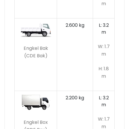
m
2.600 kg
L: 3.2
m
W: 1.7
Engkel Bak
m
(CDE Bak)
H: 1.8
m
2.200 kg
L: 3.2
m
W: 1.7
Engkel Box
m