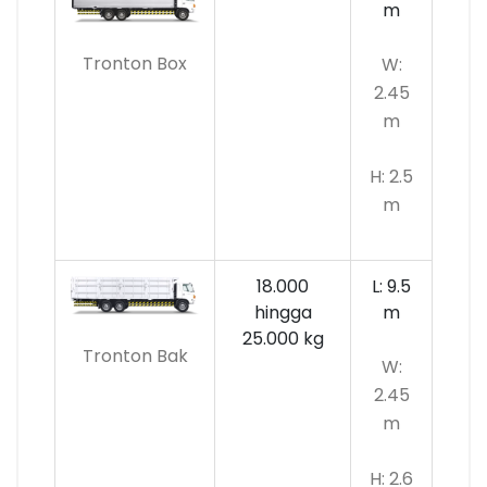
m
Tronton Box
W:
2.45
m
H: 2.5
m
18.000
L: 9.5
hingga
m
25.000 kg
Tronton Bak
W:
2.45
m
H: 2.6