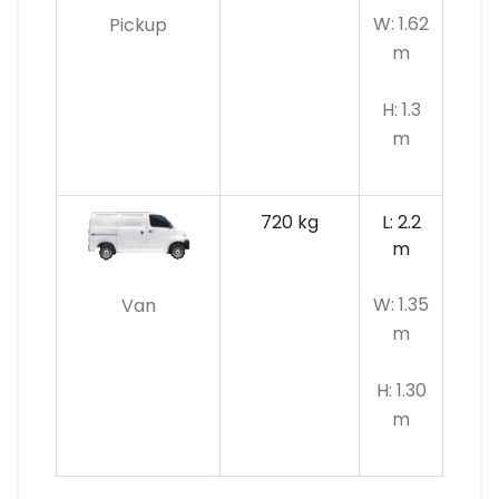
W: 1.62
Pickup
m
H: 1.3
m
720 kg
L: 2.2
m
W: 1.35
Van
m
H: 1.30
m