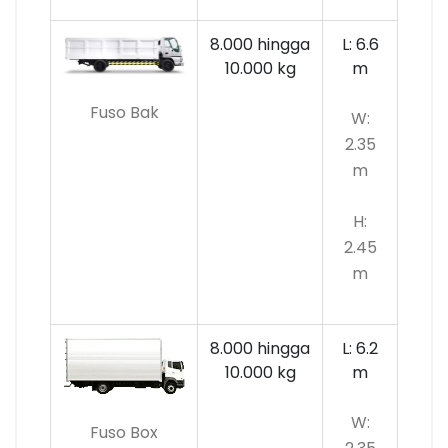
8.000 hingga
L: 6.6
10.000
kg
m
Fuso Bak
W:
2.35
m
H:
2.45
m
8.000 hingga
L: 6.2
10.000 kg
m
W:
Fuso Box