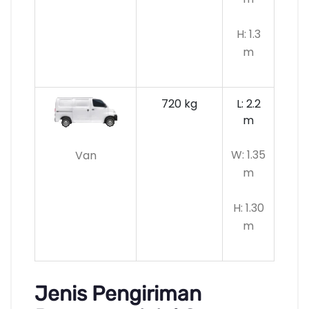
H: 1.3
m
720 kg
L: 2.2
m
W: 1.35
Van
m
H: 1.30
m
Jenis Pengiriman