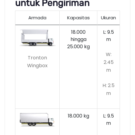
untuk Pengiriman
Armada
Kapasitas
Ukuran
18.000
L: 9.5
hingga
m
25.000 kg
W:
Tronton
2.45
Wingbox
m
H: 2.5
m
18.000 kg
L: 9.5
m