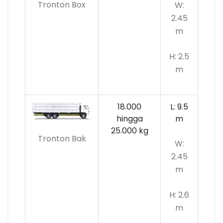
Tronton Box
W:
2.45
m
H: 2.5
m
18.000
L: 9.5
hingga
m
25.000 kg
Tronton Bak
W:
2.45
m
H: 2.6
m