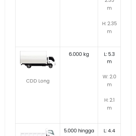
2.35
m
H: 2.35
m
6.000 kg
L: 5.3
m
W: 2.0
CDD Long
m
H: 2.1
m
5.000 hingga
L: 4.4