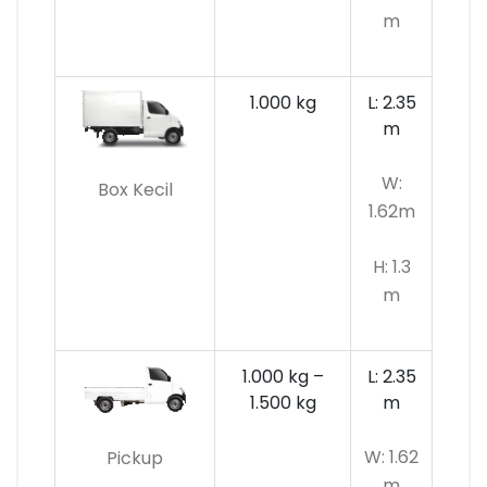
m
1.000 kg
L: 2.35
m
W:
Box Kecil
1.62m
H: 1.3
m
1.000 kg –
L: 2.35
1.500 kg
m
W: 1.62
Pickup
m