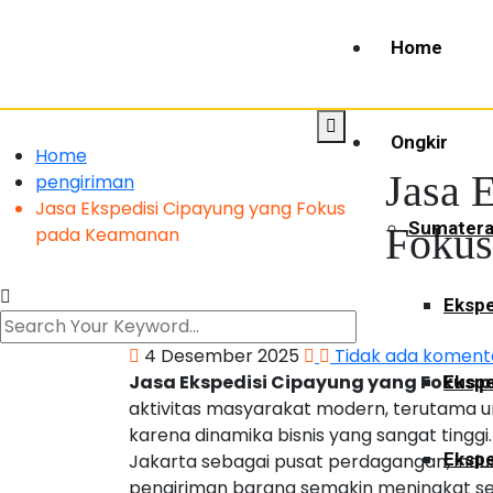
Home
Ongkir
Home
Jasa 
pengiriman
Jasa Ekspedisi Cipayung yang Fokus
Sumater
Fokus
pada Keamanan
Ekspe
4 Desember 2025
Tidak ada koment
Jasa Ekspedisi Cipayung yang Fokus
Ekspe
aktivitas masyarakat modern, terutama un
karena dinamika bisnis yang sangat tinggi.
Ekspe
Jakarta sebagai pusat perdagangan, indus
pengiriman barang semakin meningkat set