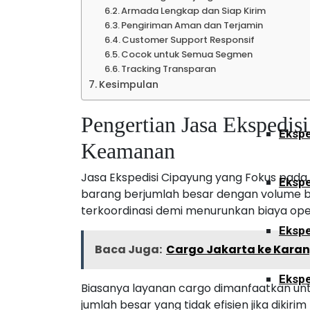
Armada Lengkap dan Siap Kirim
Pengiriman Aman dan Terjamin
Ekspe
Customer Support Responsif
Cocok untuk Semua Segmen
Tracking Transparan
Kesimpulan
Sulawesi
Pengertian Jasa Ekspedis
Ekspe
Keamanan
Jasa Ekspedisi Cipayung yang Fokus pad
Ekspe
barang berjumlah besar dengan volume b
terkoordinasi demi menurunkan biaya ope
Ekspe
Baca Juga:
Cargo Jakarta ke Kara
Ekspe
Biasanya layanan cargo dimanfaatkan unt
jumlah besar yang tidak efisien jika dikir