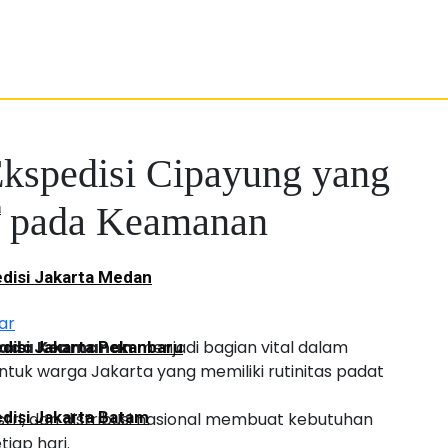
Ekspedisi Cipayung yang
a
 pada Keamanan
disi Jakarta Medan
ar
 pada Keamanan
menjadi bagian vital dalam
disi Jakarta Pekanbaru
tuk warga Jakarta yang memiliki rutinitas padat
disi Jakarta Batam
tri, dan distribusi nasional membuat kebutuhan
iap hari.