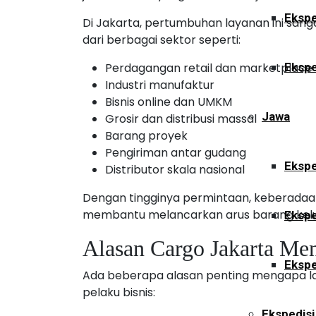
Ekspe
Di Jakarta, pertumbuhan layanan ini sang
dari berbagai sektor seperti:
Perdagangan retail dan marketplace
Ekspe
Industri manufaktur
Bisnis online dan UMKM
Jawa
Grosir dan distribusi massal
Barang proyek
Pengiriman antar gudang
Ekspe
Distributor skala nasional
Dengan tingginya permintaan, keberadaan
membantu melancarkan arus barang kelu
Ekspe
Alasan Cargo Jakarta Men
Ekspe
Ada beberapa alasan penting mengapa la
pelaku bisnis:
Ekspedisi