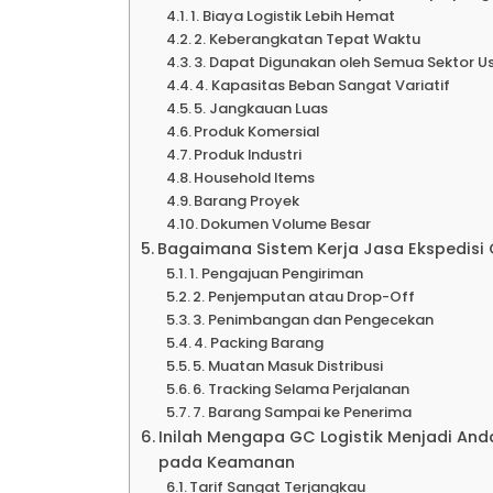
Ekspe
1. Biaya Logistik Lebih Hemat
2. Keberangkatan Tepat Waktu
3. Dapat Digunakan oleh Semua Sektor U
4. Kapasitas Beban Sangat Variatif
Kalimant
5. Jangkauan Luas
Produk Komersial
Produk Industri
Ekspe
Household Items
Barang Proyek
Dokumen Volume Besar
Ekspe
Bagaimana Sistem Kerja Jasa Ekspedis
1. Pengajuan Pengiriman
2. Penjemputan atau Drop-Off
3. Penimbangan dan Pengecekan
Ekspe
4. Packing Barang
5. Muatan Masuk Distribusi
6. Tracking Selama Perjalanan
Ekspe
7. Barang Sampai ke Penerima
Inilah Mengapa GC Logistik Menjadi And
pada Keamanan
Ekspe
Tarif Sangat Terjangkau