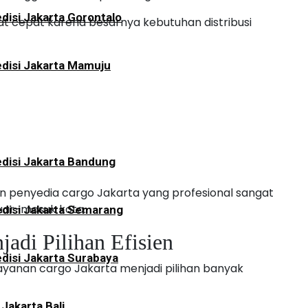
disi Jakarta Gorontalo
at cepat karena besarnya kebutuhan distribusi
disi Jakarta Mamuju
disi Jakarta Bandung
 penyedia cargo Jakarta yang profesional sangat
ar-masuk kota.
disi Jakarta Semarang
jadi Pilihan Efisien
disi Jakarta Surabaya
yanan cargo Jakarta menjadi pilihan banyak
 Jakarta Bali