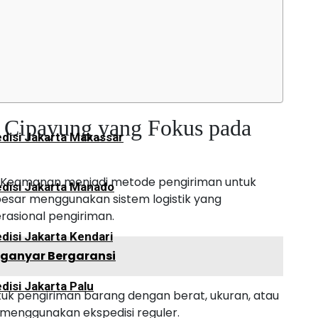
disi Jakarta Palangkaraya
i Cipayung yang Fokus pada
disi Jakarta Makassar
a Keamanan menjadi metode pengiriman untuk
disi Jakarta Manado
esar menggunakan sistem logistik yang
rasional pengiriman.
disi Jakarta Kendari
nganyar Bergaransi
disi Jakarta Palu
uk pengiriman barang dengan berat, ukuran, atau
im menggunakan ekspedisi reguler.