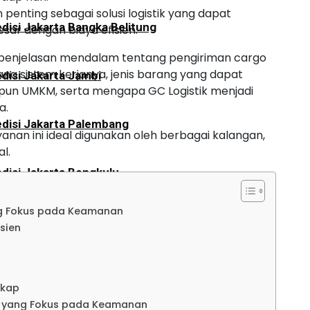
penting sebagai solusi logistik yang dapat
disi Jakarta Bangka Belitung
ar dengan biaya efisien.
n penjelasan mendalam tentang pengiriman cargo
na sistem kerjanya, jenis barang yang dapat
disi Jakarta Jambi
upun UMKM, serta mengapa GC Logistik menjadi
a.
disi Jakarta Palembang
ayanan ini ideal digunakan oleh berbagai kalangan,
l.
disi Jakarta Bengkulu
ng Fokus pada Keamanan
disi Jakarta Aceh
sien
disi Jakarta Padang
gkap
g yang Fokus pada Keamanan