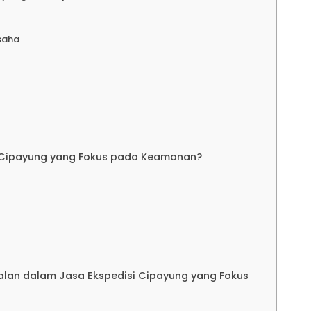
disi Jakarta Lampung
saha
an
disi Jakarta Tarakan
disi Jakarta Balikpapan
i Cipayung yang Fokus pada Keamanan?
disi Jakarta Pontianak
disi Jakarta Samarinda
alan dalam Jasa Ekspedisi Cipayung yang Fokus
disi Jakarta Banjarmasin