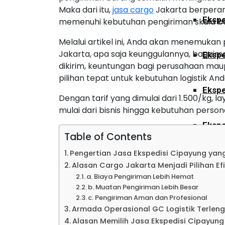
Maka dari itu,
jasa cargo
Jakarta berperan 
Ekspe
memenuhi kebutuhan pengiriman skala bes
Melalui artikel ini, Anda akan menemuka
Jakarta, apa saja keunggulannya, bagaima
Ekspe
dikirim, keuntungan bagi perusahaan ma
pilihan tepat untuk kebutuhan logistik And
Ekspe
Dengan tarif yang dimulai dari 1.500/kg, l
mulai dari bisnis hingga kebutuhan persona
Ekspe
Table of Contents
Pengertian Jasa Ekspedisi Cipayung ya
Ekspe
Alasan Cargo Jakarta Menjadi Pilihan Efi
a. Biaya Pengiriman Lebih Hemat
b. Muatan Pengiriman Lebih Besar
Ekspe
c. Pengiriman Aman dan Profesional
Armada Operasional GC Logistik Terlen
Alasan Memilih Jasa Ekspedisi Cipayun