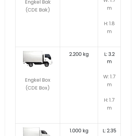
W: 1.7
Engkel Bak
m
(CDE Bak)
H: 1.8
m
2.200 kg
L: 3.2
m
W: 1.7
Engkel Box
m
(CDE Box)
H: 1.7
m
1.000 kg
L: 2.35