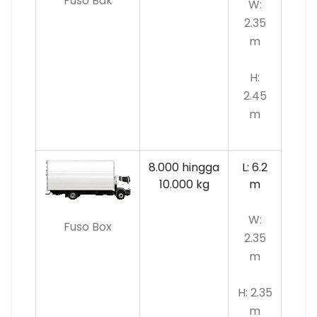
Fuso Bak
W:
2.35
m
H:
2.45
m
8.000 hingga
L: 6.2
10.000 kg
m
W:
Fuso Box
2.35
m
H: 2.35
m