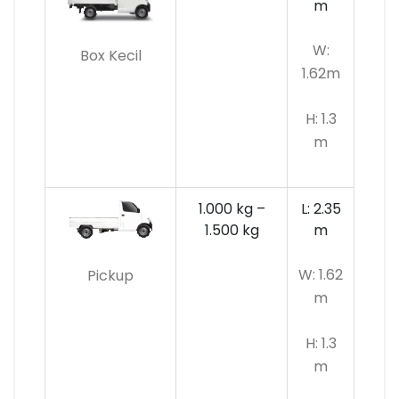
m
W:
Box Kecil
1.62m
H: 1.3
m
1.000 kg –
L: 2.35
1.500 kg
m
W: 1.62
Pickup
m
H: 1.3
m