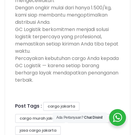
mengecewakan.
Dengan ongkir mulai dari hanya 1.500/kg,
kami siap membantu mengoptimalkan
distribusi Anda.
GC Logistik berkomitmen menjadi solusi
logistik terpercaya yang profesional,
memastikan setiap kiriman Anda tiba tepat
waktu.
Percayakan kebutuhan cargo Anda kepada
GC Logistik — karena setiap barang
berharga layak mendapatkan penanganan
terbaik.
Post Tags :
cargo jakarta
cargo murah jakarta
ekspedisi jakarta
Ada Pertanyaan?
Chat Disini!
jasa cargo jakarta