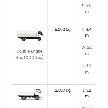
H: 2.0
m
5.000 kg
L: 4.4
m
W: 2.0
Double Engkel
m
Box (CDD Box)
H: 1.9
m
2.600 kg
L: 3.2
m