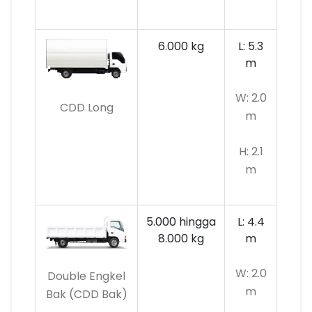
6.000 kg
L: 5.3
m
W: 2.0
CDD Long
m
H: 2.1
m
5.000 hingga
L: 4.4
8.000 kg
m
W: 2.0
Double Engkel
m
Bak (CDD Bak)