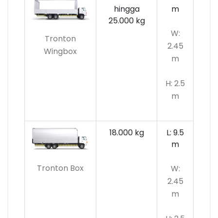
hingga
m
25.000 kg
W:
Tronton
2.45
Wingbox
m
H: 2.5
m
18.000 kg
L: 9.5
m
Tronton Box
W:
2.45
m