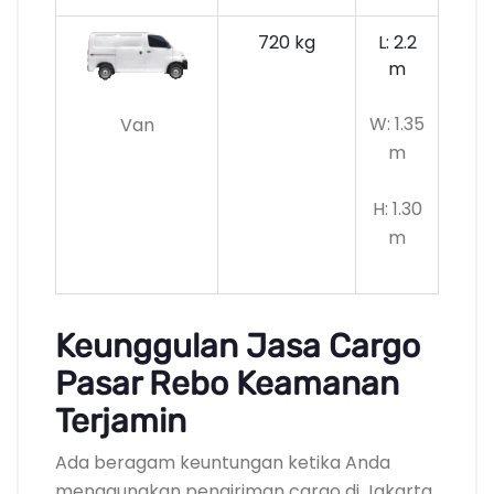
720 kg
L: 2.2
m
W: 1.35
Van
m
H: 1.30
m
Keunggulan Jasa Cargo
Pasar Rebo Keamanan
Terjamin
Ada beragam keuntungan ketika Anda
menggunakan pengiriman cargo di Jakarta,