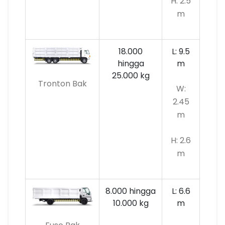
H: 2.5
m
18.000
L: 9.5
hingga
m
25.000 kg
Tronton Bak
W:
2.45
m
H: 2.6
m
8.000 hingga
L: 6.6
10.000
kg
m