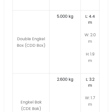
5.000 kg
L: 4.4
m
W: 2.0
Double Engkel
m
Box (CDD Box)
H: 1.9
m
2.600 kg
L: 3.2
m
W: 1.7
Engkel Bak
m
(CDE Bak)