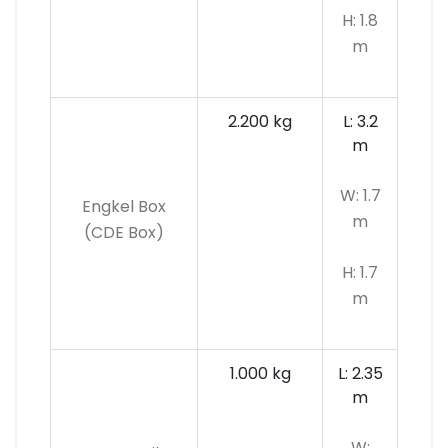
H: 1.8
m
2.200 kg
L: 3.2
m
W: 1.7
Engkel Box
m
(CDE Box)
H: 1.7
m
1.000 kg
L: 2.35
m
W: