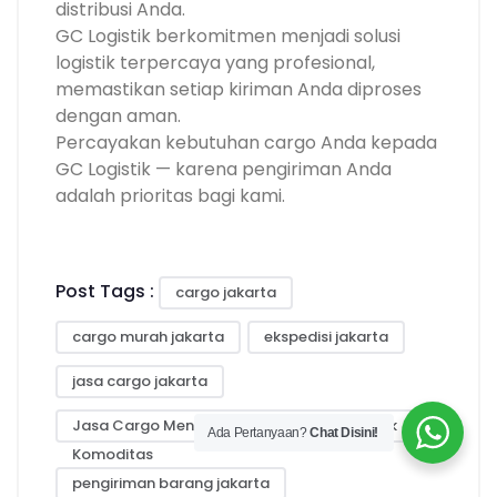
distribusi Anda.
GC Logistik berkomitmen menjadi solusi
logistik terpercaya yang profesional,
memastikan setiap kiriman Anda diproses
dengan aman.
Percayakan kebutuhan cargo Anda kepada
GC Logistik — karena pengiriman Anda
adalah prioritas bagi kami.
Post Tags :
cargo jakarta
cargo murah jakarta
ekspedisi jakarta
jasa cargo jakarta
Jasa Cargo Menteng untuk Distribusi Produk
Ada Pertanyaan?
Chat Disini!
Komoditas
pengiriman barang jakarta