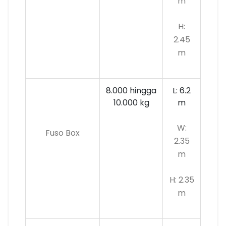
m
H:
2.45
m
8.000 hingga
L: 6.2
10.000 kg
m
W:
Fuso Box
2.35
m
H: 2.35
m