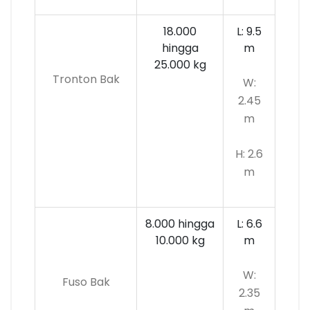
18.000
L: 9.5
hingga
m
25.000 kg
Tronton Bak
W:
2.45
m
H: 2.6
m
8.000 hingga
L: 6.6
10.000
kg
m
W:
Fuso Bak
2.35