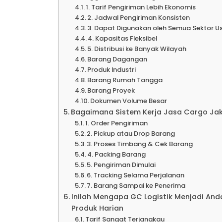
Ekspe
1. Tarif Pengiriman Lebih Ekonomis
2. Jadwal Pengiriman Konsisten
3. Dapat Digunakan oleh Semua Sektor U
4. Kapasitas Fleksibel
Kalimant
5. Distribusi ke Banyak Wilayah
Barang Dagangan
Produk Industri
Ekspe
Barang Rumah Tangga
Barang Proyek
Dokumen Volume Besar
Ekspe
Bagaimana Sistem Kerja Jasa Cargo Jak
1. Order Pengiriman
2. Pickup atau Drop Barang
3. Proses Timbang & Cek Barang
Ekspe
4. Packing Barang
5. Pengiriman Dimulai
6. Tracking Selama Perjalanan
Ekspe
7. Barang Sampai ke Penerima
Inilah Mengapa GC Logistik Menjadi An
Produk Harian
Ekspe
Tarif Sangat Terjangkau