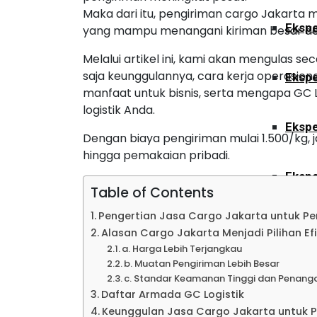
Maka dari itu, pengiriman cargo Jakarta m
Ekspe
yang mampu menangani kiriman besar de
Melalui artikel ini, kami akan mengulas se
saja keunggulannya, cara kerja operasiona
Ekspe
manfaat untuk bisnis, serta mengapa GC L
logistik Anda.
Ekspe
Dengan biaya pengiriman mulai 1.500/kg, 
hingga pemakaian pribadi.
Ekspe
Table of Contents
Pengertian Jasa Cargo Jakarta untuk Pe
Ekspe
Alasan Cargo Jakarta Menjadi Pilihan Efi
a. Harga Lebih Terjangkau
b. Muatan Pengiriman Lebih Besar
Ekspe
c. Standar Keamanan Tinggi dan Penan
Daftar Armada GC Logistik
Keunggulan Jasa Cargo Jakarta untuk P