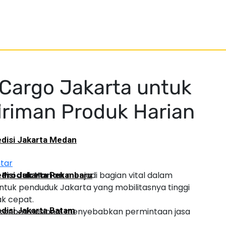
Cargo Jakarta untuk
a
riman Produk Harian
disi Jakarta Medan
tar
 Produk Harian
menjadi bagian vital dalam
disi Jakarta Pekanbaru
ntuk penduduk Jakarta yang mobilitasnya tinggi
ak cepat.
disi Jakarta Batam
ekonomi nasional menyebabkan permintaan jasa