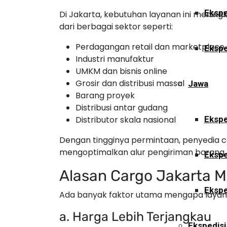
Ekspe
Di Jakarta, kebutuhan layanan ini meningk
dari berbagai sektor seperti:
Perdagangan retail dan marketplace
Ekspe
Industri manufaktur
UMKM dan bisnis online
Grosir dan distribusi massal
Jawa
Barang proyek
Distribusi antar gudang
Distributor skala nasional
Ekspe
Dengan tingginya permintaan, penyedia 
mengoptimalkan alur pengiriman barang.
Ekspe
Alasan Cargo Jakarta Me
Ekspe
Ada banyak faktor utama mengapa layana
a. Harga Lebih Terjangkau
Ekspedisi