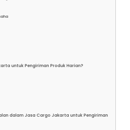
disi Jakarta Lampung
saha
an
disi Jakarta Tarakan
disi Jakarta Balikpapan
arta untuk Pengiriman Produk Harian?
disi Jakarta Pontianak
disi Jakarta Samarinda
dalan dalam Jasa Cargo Jakarta untuk Pengiriman
disi Jakarta Banjarmasin