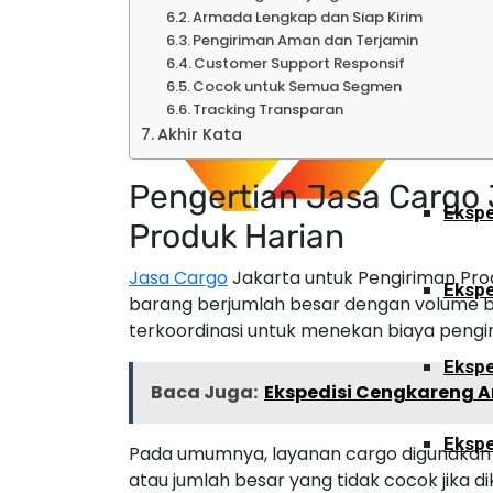
Armada Lengkap dan Siap Kirim
Pengiriman Aman dan Terjamin
Ekspe
Customer Support Responsif
Cocok untuk Semua Segmen
Tracking Transparan
Akhir Kata
Sulawesi
Pengertian Jasa Cargo 
Ekspe
Produk Harian
Jasa Cargo
Jakarta untuk Pengiriman Pro
Ekspe
barang berjumlah besar dengan volume b
terkoordinasi untuk menekan biaya pengi
Ekspe
Baca Juga:
Ekspedisi Cengkareng 
Ekspe
Pada umumnya, layanan cargo digunakan 
atau jumlah besar yang tidak cocok jika di