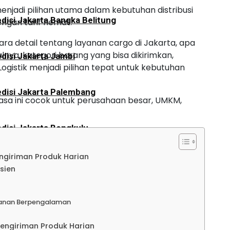
enjadi pilihan utama dalam kebutuhan distribusi
disi Jakarta Bangka Belitung
ngan tarif hemat.
cara detail tentang layanan cargo di Jakarta, apa
lnya, kategori barang yang bisa dikirimkan,
disi Jakarta Jambi
ogistik menjadi pilihan tepat untuk kebutuhan
disi Jakarta Palembang
jasa ini cocok untuk perusahaan besar, UMKM,
disi Jakarta Bengkulu
ngiriman Produk Harian
disi Jakarta Aceh
sien
disi Jakarta Padang
ganan Berpengalaman
engiriman Produk Harian