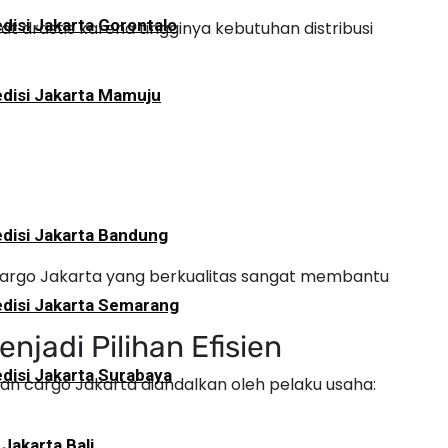
disi Jakarta Gorontalo
at drastis karena tingginya kebutuhan distribusi
disi Jakarta Mamuju
disi Jakarta Bandung
cargo Jakarta yang berkualitas sangat membantu
disi Jakarta Semarang
njadi Pilihan Efisien
disi Jakarta Surabaya
n cargo Jakarta diandalkan oleh pelaku usaha:
 Jakarta Bali