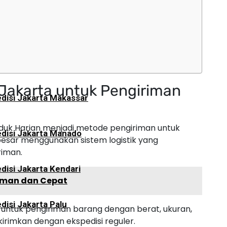
disi Jakarta Palangkaraya
Jakarta untuk Pengiriman
disi Jakarta Makassar
duk Harian menjadi metode pengiriman untuk
disi Jakarta Manado
esar menggunakan sistem logistik yang
riman.
disi Jakarta Kendari
Aman dan Cepat
disi Jakarta Palu
untuk pengiriman barang dengan berat, ukuran,
kirimkan dengan ekspedisi reguler.