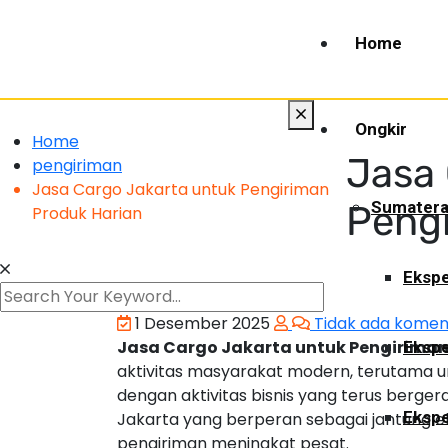
Home
Ongkir
Home
Jasa 
pengiriman
Jasa Cargo Jakarta untuk Pengiriman
Sumater
Pengi
Produk Harian
Ekspe
1 Desember 2025
Tidak ada komen
Jasa Cargo Jakarta untuk Pengiriman
Ekspe
aktivitas masyarakat modern, terutama u
dengan aktivitas bisnis yang terus berger
Ekspe
Jakarta yang berperan sebagai jantung 
pengiriman meningkat pesat.