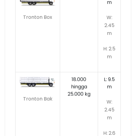
m
Tronton Box
W:
2.45
m
H: 2.5
m
18.000
L: 9.5
hingga
m
25.000 kg
Tronton Bak
W:
2.45
m
H: 2.6