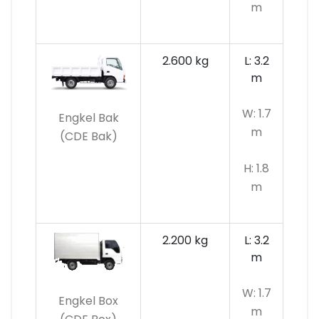
m
2.600 kg
L: 3.2
m
W: 1.7
Engkel Bak
m
(CDE Bak)
H: 1.8
m
2.200 kg
L: 3.2
m
W: 1.7
Engkel Box
m