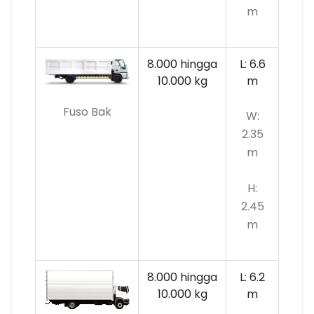
m
8.000 hingga
L: 6.6
10.000
kg
m
Fuso Bak
W:
2.35
m
H:
2.45
m
8.000 hingga
L: 6.2
10.000 kg
m