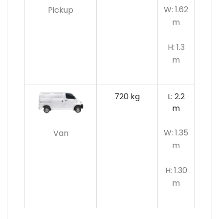
W: 1.62
Pickup
m
H: 1.3
m
720 kg
L: 2.2
m
W: 1.35
Van
m
H: 1.30
m