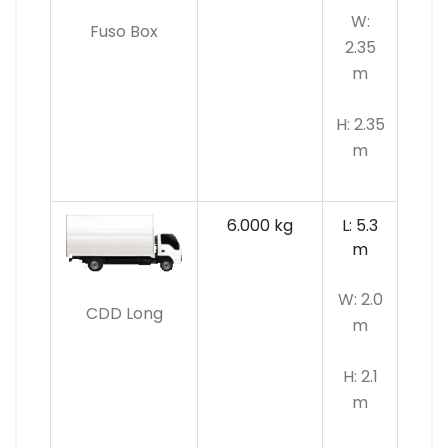
W:
Fuso Box
2.35
m
H: 2.35
m
6.000 kg
L: 5.3
m
W: 2.0
CDD Long
m
H: 2.1
m