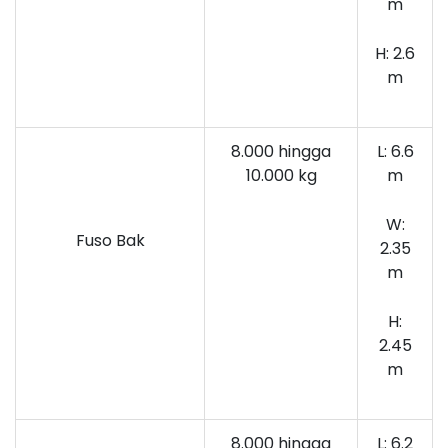
m
H: 2.6
m
8.000 hingga
L: 6.6
10.000
kg
m
W:
Fuso Bak
2.35
m
H:
2.45
m
8.000 hingga
L: 6.2