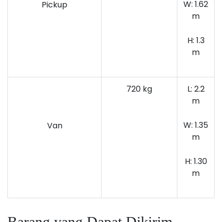
W: 1.62
Pickup
m
H: 1.3
m
720 kg
L: 2.2
m
W: 1.35
Van
m
H: 1.30
m
Barang yang Dapat Dikirim