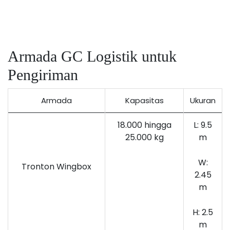
Armada GC Logistik untuk
Pengiriman
Armada
Kapasitas
Ukuran
18.000 hingga
L: 9.5
25.000 kg
m
W:
Tronton Wingbox
2.45
m
H: 2.5
m