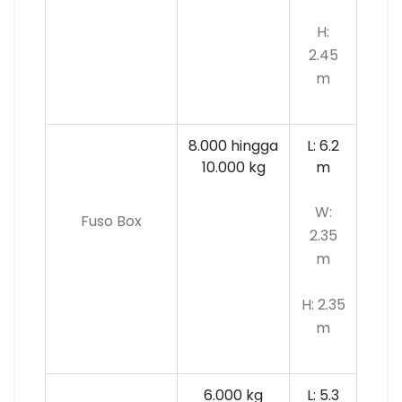
H:
2.45
m
8.000 hingga
L: 6.2
10.000 kg
m
W:
Fuso Box
2.35
m
H: 2.35
m
6.000 kg
L: 5.3