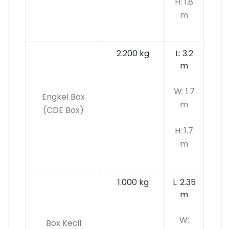
H: 1.8
m
2.200 kg
L: 3.2
m
W: 1.7
Engkel Box
m
(CDE Box)
H: 1.7
m
1.000 kg
L: 2.35
m
W:
Box Kecil