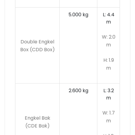
5.000 kg
L: 4.4
m
W: 2.0
Double Engkel
m
Box (CDD Box)
H: 1.9
m
2.600 kg
L: 3.2
m
W: 1.7
Engkel Bak
m
(CDE Bak)