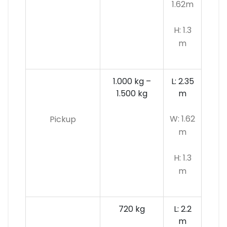
1.62m
H: 1.3
m
1.000 kg –
L: 2.35
1.500 kg
m
W: 1.62
Pickup
m
H: 1.3
m
720 kg
L: 2.2
m