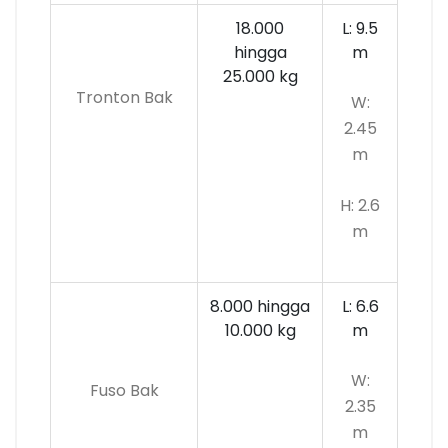
18.000
L: 9.5
hingga
m
25.000 kg
Tronton Bak
W:
2.45
m
H: 2.6
m
8.000 hingga
L: 6.6
10.000
kg
m
W:
Fuso Bak
2.35
m