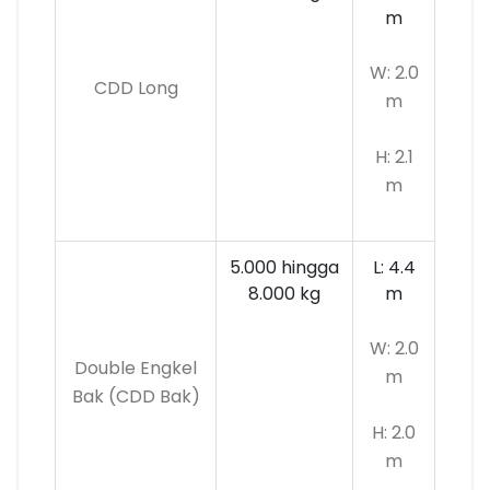
m
W: 2.0
CDD Long
m
H: 2.1
m
5.000 hingga
L: 4.4
8.000 kg
m
W: 2.0
Double Engkel
m
Bak (CDD Bak)
H: 2.0
m