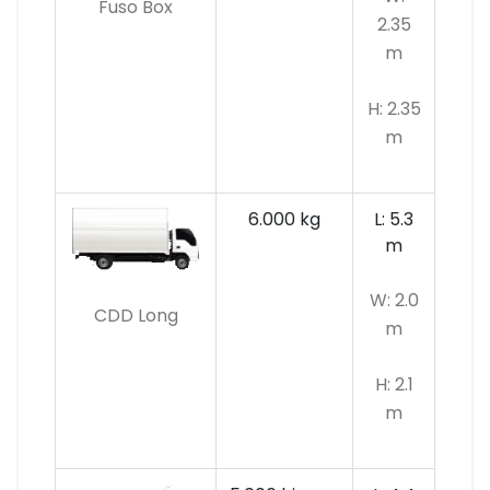
Fuso Box
2.35
m
H: 2.35
m
6.000 kg
L: 5.3
m
W: 2.0
CDD Long
m
H: 2.1
m