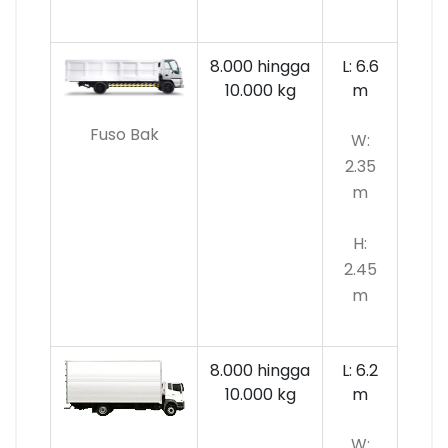
8.000 hingga
L: 6.6
10.000
kg
m
Fuso Bak
W:
2.35
m
H:
2.45
m
8.000 hingga
L: 6.2
10.000 kg
m
W: