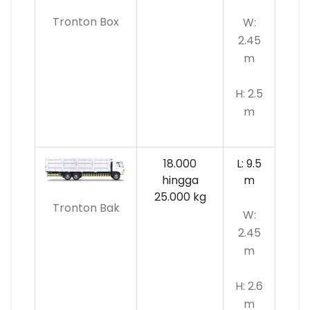
Tronton Box
W:
2.45
m
H: 2.5
m
18.000
L: 9.5
hingga
m
25.000 kg
Tronton Bak
W:
2.45
m
H: 2.6
m