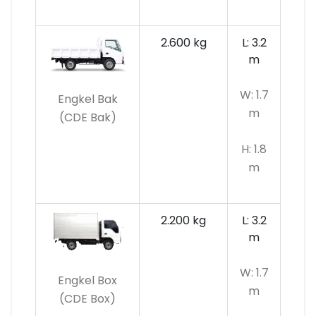
2.600 kg
L: 3.2
m
W: 1.7
Engkel Bak
m
(CDE Bak)
H: 1.8
m
2.200 kg
L: 3.2
m
W: 1.7
Engkel Box
m
(CDE Box)