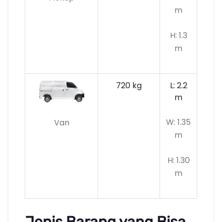
m
H: 1.3
m
720 kg
L: 2.2
m
W: 1.35
Van
m
H: 1.30
m
Jenis Barang yang Bisa