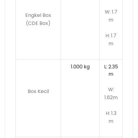
W: 1.7
Engkel Box
m
(CDE Box)
H: 1.7
m
1.000 kg
L: 2.35
m
W:
Box Kecil
1.62m
H: 1.3
m