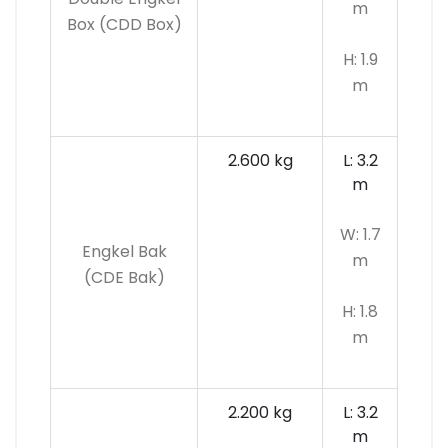
m
Box (CDD Box)
H: 1.9
m
2.600 kg
L: 3.2
m
W: 1.7
Engkel Bak
m
(CDE Bak)
H: 1.8
m
2.200 kg
L: 3.2
m