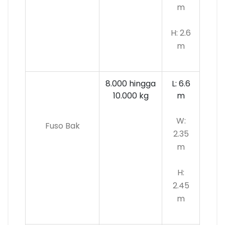
m
H: 2.6
m
8.000 hingga
L: 6.6
10.000
kg
m
W:
Fuso Bak
2.35
m
H:
2.45
m