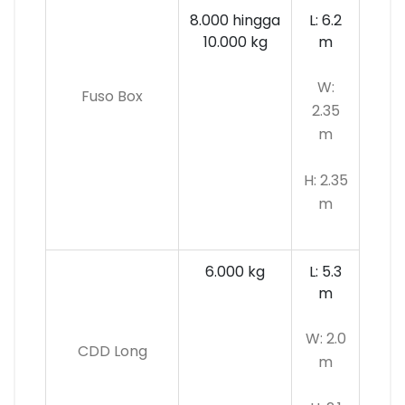
8.000 hingga
L: 6.2
10.000 kg
m
W:
Fuso Box
2.35
m
H: 2.35
m
6.000 kg
L: 5.3
m
W: 2.0
CDD Long
m