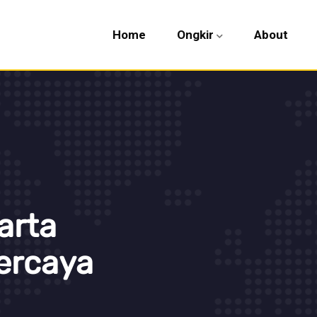
Home
Ongkir
About
arta
ercaya