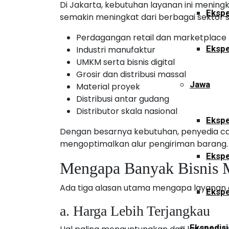
Di Jakarta, kebutuhan layanan ini meningk
Ekspe
semakin meningkat dari berbagai sektor s
Perdagangan retail dan marketplace
Ekspe
Industri manufaktur
UMKM serta bisnis digital
Grosir dan distribusi massal
Jawa
Material proyek
Distribusi antar gudang
Distributor skala nasional
Ekspe
Dengan besarnya kebutuhan, penyedia ca
mengoptimalkan alur pengiriman barang.
Ekspe
Mengapa Banyak Bisnis M
Ada tiga alasan utama mengapa layanan c
Ekspe
a. Harga Lebih Terjangkau
Ekspedisi