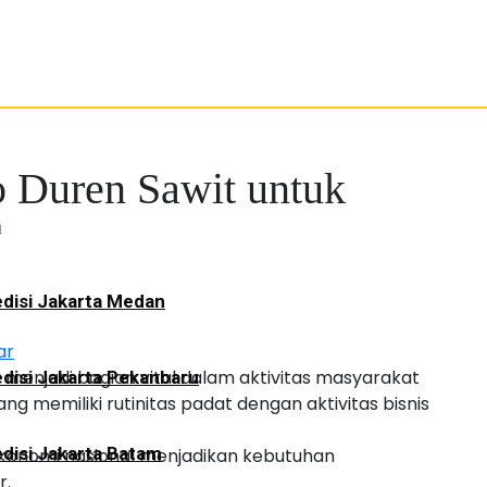
o Duren Sawit untuk
a
disi Jakarta Medan
ar
i
menjadi bagian vital dalam aktivitas masyarakat
disi Jakarta Pekanbaru
 memiliki rutinitas padat dengan aktivitas bisnis
disi Jakarta Batam
ekonomi nasional menjadikan kebutuhan
r.