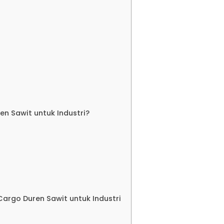
disi Jakarta Lampung
an
disi Jakarta Tarakan
disi Jakarta Balikpapan
n Sawit untuk Industri?
disi Jakarta Pontianak
disi Jakarta Samarinda
Cargo Duren Sawit untuk Industri
disi Jakarta Banjarmasin