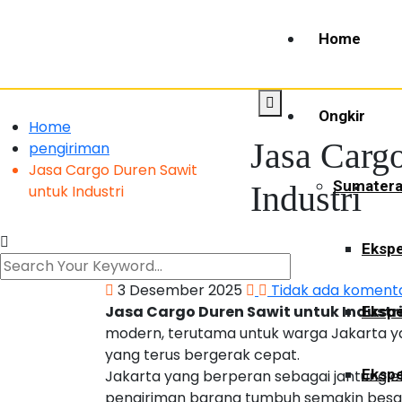
Home
Ongkir
Home
Jasa Carg
pengiriman
Jasa Cargo Duren Sawit
Sumater
Industri
untuk Industri
Ekspe
3 Desember 2025
Tidak ada koment
Jasa Cargo Duren Sawit untuk Industr
Ekspe
modern, terutama untuk warga Jakarta yang
yang terus bergerak cepat.
Ekspe
Jakarta yang berperan sebagai jantung 
pengiriman barang tumbuh semakin besa