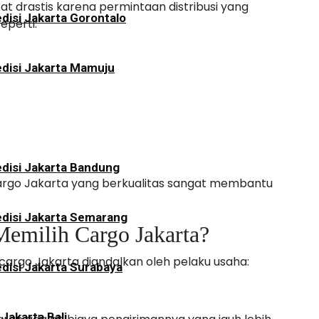
at drastis karena permintaan distribusi yang
disi Jakarta Gorontalo
eperti:
disi Jakarta Mamuju
disi Jakarta Bandung
rgo Jakarta yang berkualitas sangat membantu
disi Jakarta Semarang
emilih Cargo Jakarta?
argo Jakarta diandalkan oleh pelaku usaha:
disi Jakarta Surabaya
 Jakarta Bali