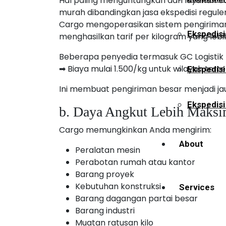
Hal paling menguntungkan dari layanan c
murah dibandingkan jasa ekspedisi reguler
Cargo mengoperasikan sistem pengiriman
Ekspedisi
menghasilkan tarif per kilogram yang lebi
Beberapa penyedia termasuk GC Logistik 
➡ Biaya mulai 1.500/kg untuk wilayah tert
Ekspedis
Ini membuat pengiriman besar menjadi ja
Ekspedisi
b. Daya Angkut Lebih Maksi
Cargo memungkinkan Anda mengirim:
About
Peralatan mesin
Perabotan rumah atau kantor
Barang proyek
Kebutuhan konstruksi
Services
Barang dagangan partai besar
Barang industri
Muatan ratusan kilo