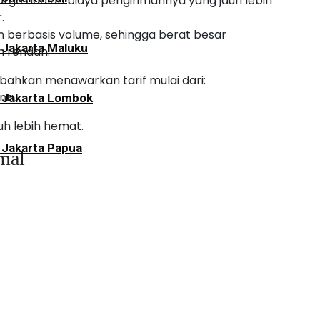
argo adalah biaya pengirimannya yang jauh lebih
.
 berbasis volume, sehingga berat besar
 Jakarta Maluku
h rendah.
bahkan menawarkan tarif mulai dari:
entu
i Jakarta Lombok
uh lebih hemat.
 Jakarta Papua
mal