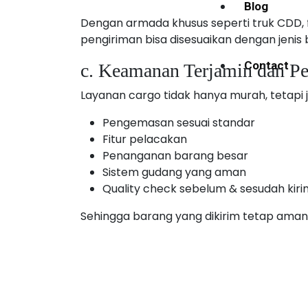
Blog
Dengan armada khusus seperti truk CDD, f
pengiriman bisa disesuaikan dengan jenis 
Contact
c. Keamanan Terjamin dan Pe
Layanan cargo tidak hanya murah, tetapi j
Pengemasan sesuai standar
Fitur pelacakan
Penanganan barang besar
Sistem gudang yang aman
Quality check sebelum & sesudah kiri
Sehingga barang yang dikirim tetap aman h