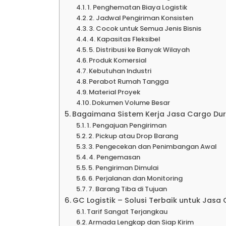
Ekspe
1. Penghematan Biaya Logistik
2. Jadwal Pengiriman Konsisten
3. Cocok untuk Semua Jenis Bisnis
4. Kapasitas Fleksibel
Kalimant
5. Distribusi ke Banyak Wilayah
Produk Komersial
Kebutuhan Industri
Ekspe
Perabot Rumah Tangga
Material Proyek
Dokumen Volume Besar
Ekspe
Bagaimana Sistem Kerja Jasa Cargo Dure
1. Pengajuan Pengiriman
2. Pickup atau Drop Barang
3. Pengecekan dan Penimbangan Awal
Ekspe
4. Pengemasan
5. Pengiriman Dimulai
6. Perjalanan dan Monitoring
Ekspe
7. Barang Tiba di Tujuan
GC Logistik – Solusi Terbaik untuk Jasa 
Tarif Sangat Terjangkau
Ekspe
Armada Lengkap dan Siap Kirim