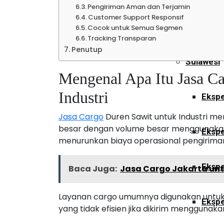
Pengiriman Aman dan Terjamin
Customer Support Responsif
Ekspe
Cocok untuk Semua Segmen
Tracking Transparan
Penutup
Sulawesi
Mengenal Apa Itu Jasa C
Industri
Ekspe
Jasa Cargo
Duren Sawit untuk Industri me
besar dengan volume besar menggunakan s
Ekspe
menurunkan biaya operasional pengirima
Ekspe
Baca Juga:
Jasa Cargo Jakarta unt
Layanan cargo umumnya digunakan untuk 
Ekspe
yang tidak efisien jika dikirim menggunaka