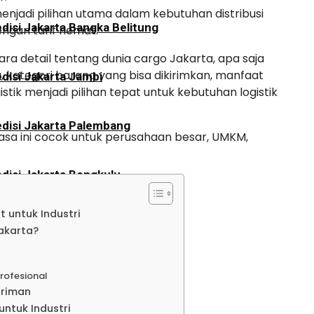
enjadi pilihan utama dalam kebutuhan distribusi
disi Jakarta Bangka Belitung
ngan tarif hemat.
cara detail tentang dunia cargo Jakarta, apa saja
, kategori barang yang bisa dikirimkan, manfaat
disi Jakarta Jambi
tik menjadi pilihan tepat untuk kebutuhan logistik
disi Jakarta Palembang
jasa ini cocok untuk perusahaan besar, UMKM,
disi Jakarta Bengkulu
 untuk Industri
disi Jakarta Aceh
akarta?
disi Jakarta Padang
rofesional
iriman
ntuk Industri