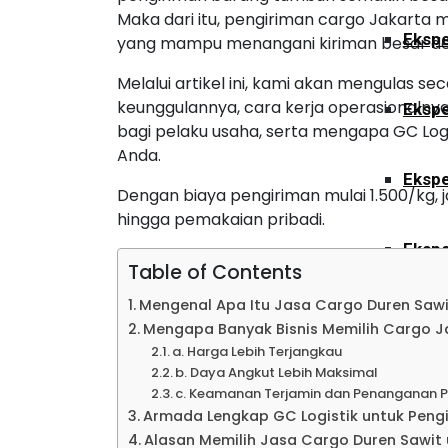
Maka dari itu, pengiriman cargo Jakarta m
Ekspe
yang mampu menangani kiriman besar de
Melalui artikel ini, kami akan mengulas se
keunggulannya, cara kerja operasionalnya
Ekspe
bagi pelaku usaha, serta mengapa GC Logis
Anda.
Ekspe
Dengan biaya pengiriman mulai 1.500/kg, 
hingga pemakaian pribadi.
Ekspe
Table of Contents
Mengenal Apa Itu Jasa Cargo Duren Sawit
Ekspe
Mengapa Banyak Bisnis Memilih Cargo J
a. Harga Lebih Terjangkau
b. Daya Angkut Lebih Maksimal
Ekspe
c. Keamanan Terjamin dan Penanganan P
Armada Lengkap GC Logistik untuk Peng
Alasan Memilih Jasa Cargo Duren Sawit u