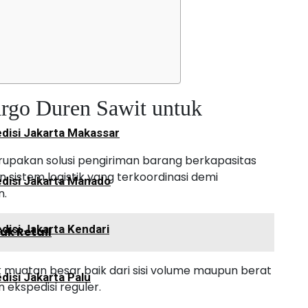
disi Jakarta Palangkaraya
argo Duren Sawit untuk
disi Jakarta Makassar
rupakan solusi pengiriman barang berkapasitas
istem logistik yang terkoordinasi demi
disi Jakarta Manado
n.
disi Jakarta Kendari
uk Retail
muatan besar baik dari sisi volume maupun berat
disi Jakarta Palu
n ekspedisi reguler.