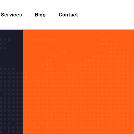
Services
Blog
Contact