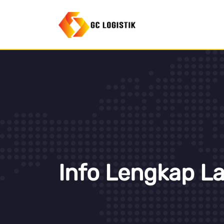
Info Lengkap L