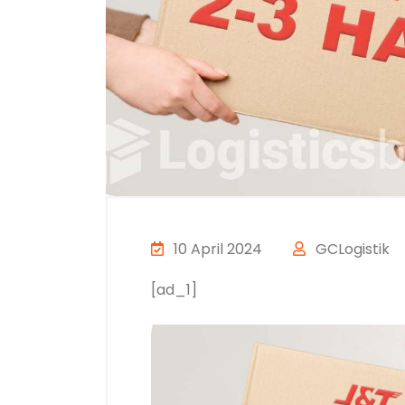
10 April 2024
GCLogistik
[ad_1]