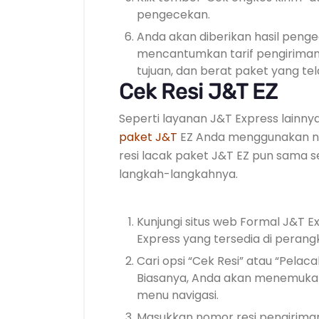
pengecekan.
Anda akan diberikan hasil peng
mencantumkan tarif pengiriman 
tujuan, dan berat paket yang t
Cek Resi J&T EZ
Seperti layanan J&T Express lainny
paket J&T
EZ Anda menggunakan nom
resi lacak paket J&T EZ pun sama se
langkah-langkahnya.
Kunjungi situs web Formal J&T Ex
Express yang tersedia di perang
Cari opsi “Cek Resi” atau “Pelaca
Biasanya, Anda akan menemukan
menu navigasi.
Masukkan nomor resi pengiriman