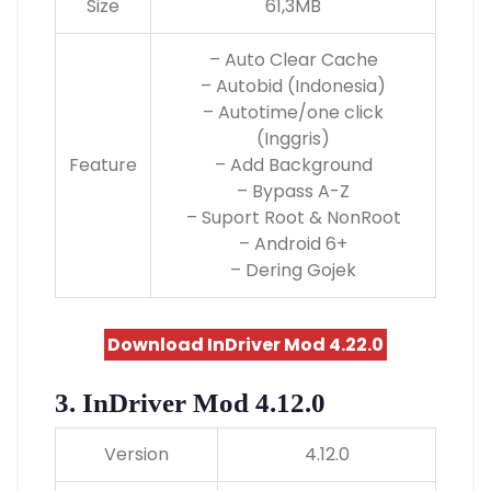
Size
61,3MB
– Auto Clear Cache
– Autobid (Indonesia)
– Autotime/one click
(Inggris)
Feature
– Add Background
– Bypass A-Z
– Suport Root & NonRoot
– Android 6+
– Dering Gojek
Download InDriver Mod 4.22.0
3. InDriver Mod 4.12.0
Version
4.12.0