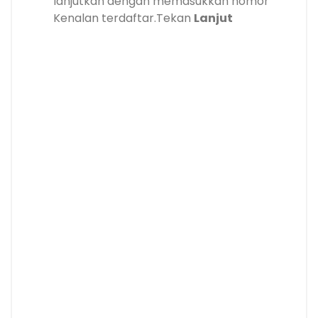
lanjutkan dengan memasukkan nomor
Kenalan terdaftar.Tekan
Lanjut