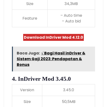
Size
34,3MB
– Auto time
Feature
– Auto bid
Download InDriver Mod 4.12.0
Baca Juga:
√ Bagi Hasil inDriver &
Sistem Gaji 2023: Pendapatan &
Bonus
4. InDriver Mod 3.45.0
Version
3.45.0
Size
50,5MB