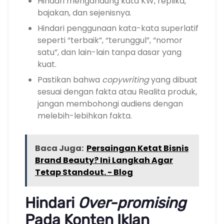
Hindari mengandung kata KW, replika,
bajakan, dan sejenisnya.
Hindari penggunaan kata-kata superlatif
seperti “terbaik”, “terunggul”, “nomor
satu”, dan lain-lain tanpa dasar yang
kuat.
Pastikan bahwa
copywriting
yang dibuat
sesuai dengan fakta atau Realita produk,
jangan membohongi audiens dengan
melebih-lebihkan fakta.
Baca Juga:
Persaingan Ketat Bisnis
Brand Beauty? Ini Langkah Agar
Tetap Standout. - Blog
Hindari
Over-promising
Pada Konten Iklan