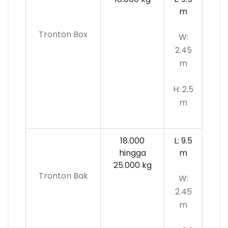
m
Tronton Box
W:
2.45
m
H: 2.5
m
18.000
L: 9.5
hingga
m
25.000 kg
Tronton Bak
W:
2.45
m