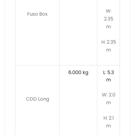
W:
Fuso Box
2.35
m
H: 2.35
m
6.000 kg
L: 5.3
m
W: 2.0
CDD Long
m
H: 2.1
m