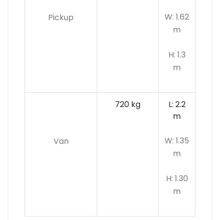
W: 1.62
Pickup
m
H: 1.3
m
720 kg
L: 2.2
m
W: 1.35
Van
m
H: 1.30
m