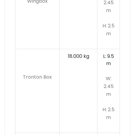
Wingbox
2.45
m
H: 2.5
m
18.000 kg
L: 9.5
m
Tronton Box
W:
2.45
m
H: 2.5
m