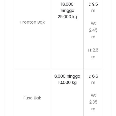
18.000
L: 9.5
hingga
m
25.000 kg
Tronton Bak
W:
2.45
m
H: 2.6
m
8.000 hingga
L: 6.6
10.000
kg
m
W:
Fuso Bak
2.35
m