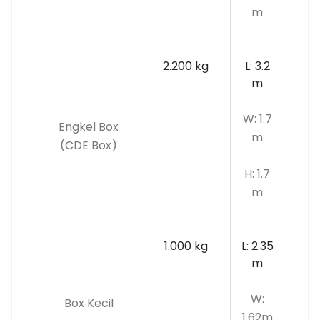
m
2.200 kg
L: 3.2
m
W: 1.7
Engkel Box
m
(CDE Box)
H: 1.7
m
1.000 kg
L: 2.35
m
W:
Box Kecil
1.62m