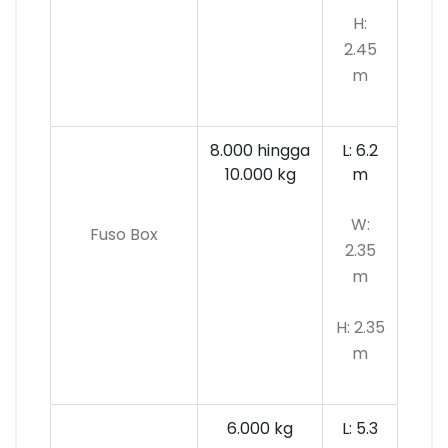
H:
2.45
m
8.000 hingga
L: 6.2
10.000 kg
m
W:
Fuso Box
2.35
m
H: 2.35
m
6.000 kg
L: 5.3