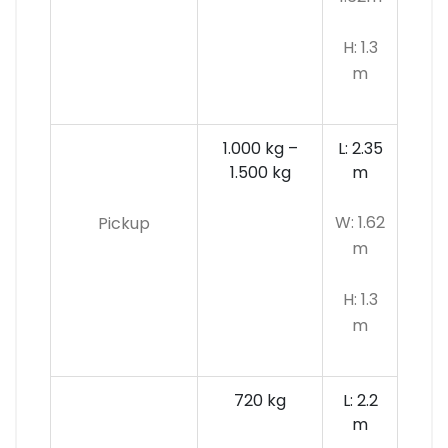
H: 1.3
m
1.000 kg –
L: 2.35
1.500 kg
m
W: 1.62
Pickup
m
H: 1.3
m
720 kg
L: 2.2
m