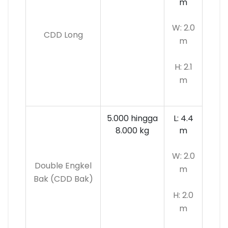
m
W: 2.0
CDD Long
m
H: 2.1
m
5.000 hingga
L: 4.4
8.000 kg
m
W: 2.0
Double Engkel
m
Bak (CDD Bak)
H: 2.0
m