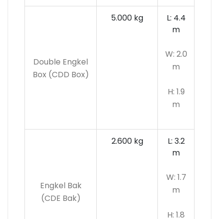
5.000 kg
L: 4.4
m
W: 2.0
Double Engkel
m
Box (CDD Box)
H: 1.9
m
2.600 kg
L: 3.2
m
W: 1.7
Engkel Bak
m
(CDE Bak)
H: 1.8