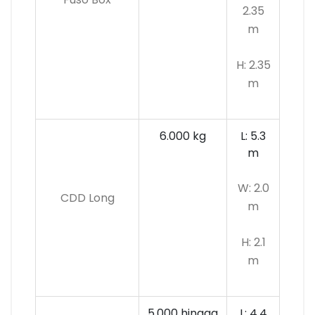
2.35
m
H: 2.35
m
6.000 kg
L: 5.3
m
W: 2.0
CDD Long
m
H: 2.1
m
5.000 hingga
L: 4.4