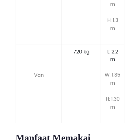
m
H: 1.3
m
720 kg
L: 2.2
m
W: 1.35
Van
m
H: 1.30
m
Manfaat Memakai