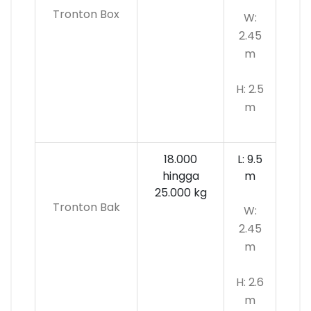
Tronton Box
W:
2.45
m
H: 2.5
m
18.000
L: 9.5
hingga
m
25.000 kg
Tronton Bak
W:
2.45
m
H: 2.6
m