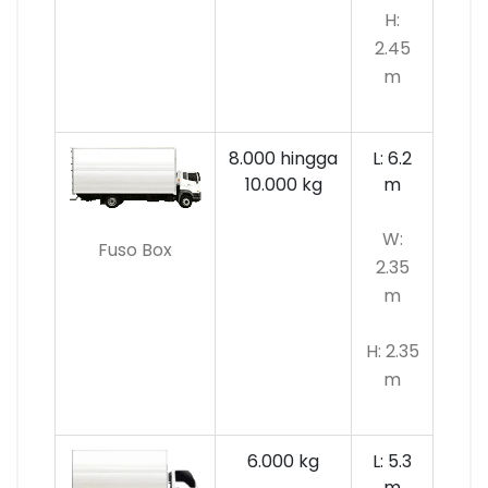
H:
2.45
m
8.000 hingga
L: 6.2
10.000 kg
m
W:
Fuso Box
2.35
m
H: 2.35
m
6.000 kg
L: 5.3
m