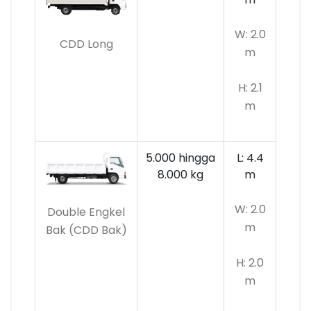
W: 2.0
CDD Long
m
H: 2.1
m
5.000 hingga
L: 4.4
8.000 kg
m
W: 2.0
Double Engkel
m
Bak (CDD Bak)
H: 2.0
m