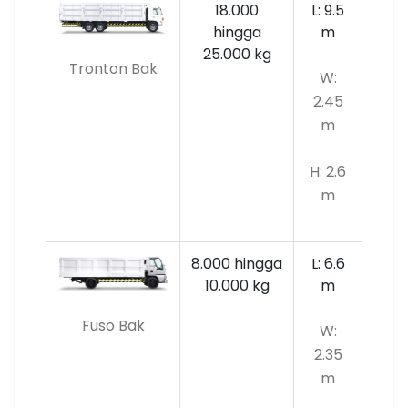
18.000
L: 9.5
hingga
m
25.000 kg
Tronton Bak
W:
2.45
m
H: 2.6
m
8.000 hingga
L: 6.6
10.000
kg
m
Fuso Bak
W:
2.35
m