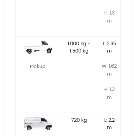
H: 1.3
m
1.000 kg –
L: 2.35
1.500 kg
m
W: 1.62
Pickup
m
H: 1.3
m
720 kg
L: 2.2
m