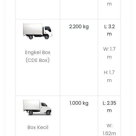
m
2.200 kg
L: 3.2
m
W: 1.7
Engkel Box
m
(CDE Box)
H: 1.7
m
1.000 kg
L: 2.35
m
W:
Box Kecil
1.62m