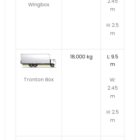
2.45
Wingbox
m
H: 2.5
m
18.000 kg
L: 9.5
m
Tronton Box
W:
2.45
m
H: 2.5
m