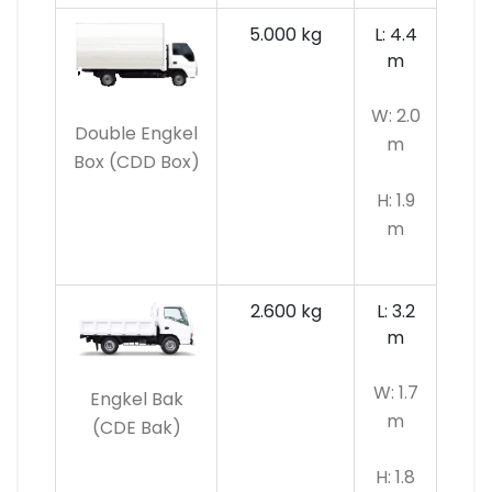
5.000 kg
L: 4.4
m
W: 2.0
Double Engkel
m
Box (CDD Box)
H: 1.9
m
2.600 kg
L: 3.2
m
W: 1.7
Engkel Bak
m
(CDE Bak)
H: 1.8