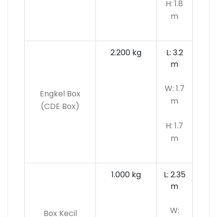
H: 1.8
m
2.200 kg
L: 3.2
m
W: 1.7
Engkel Box
m
(CDE Box)
H: 1.7
m
1.000 kg
L: 2.35
m
W:
Box Kecil