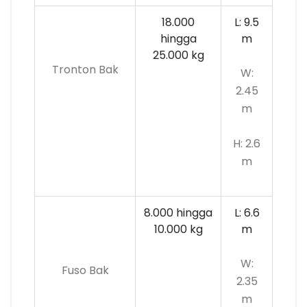
18.000
L: 9.5
hingga
m
25.000 kg
Tronton Bak
W:
2.45
m
H: 2.6
m
8.000 hingga
L: 6.6
10.000
kg
m
W:
Fuso Bak
2.35
m