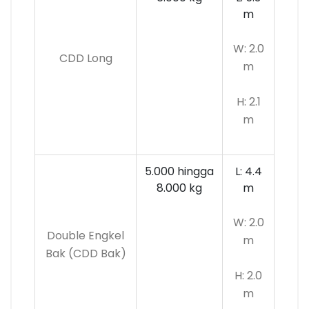
m
W: 2.0
CDD Long
m
H: 2.1
m
5.000 hingga
L: 4.4
8.000 kg
m
W: 2.0
Double Engkel
m
Bak (CDD Bak)
H: 2.0
m