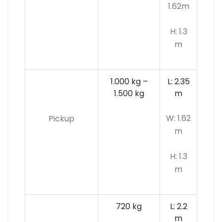
1.62m
H: 1.3
m
1.000 kg –
L: 2.35
1.500 kg
m
W: 1.62
Pickup
m
H: 1.3
m
720 kg
L: 2.2
m