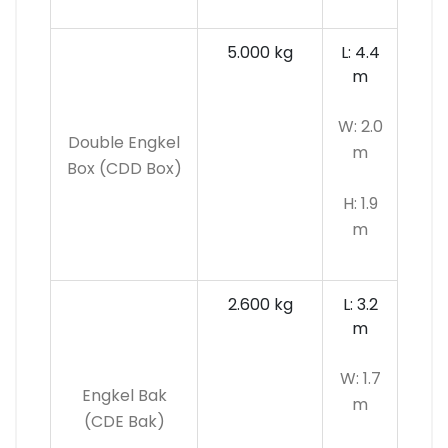
5.000 kg
L: 4.4
m
W: 2.0
Double Engkel
m
Box (CDD Box)
H: 1.9
m
2.600 kg
L: 3.2
m
W: 1.7
Engkel Bak
m
(CDE Bak)