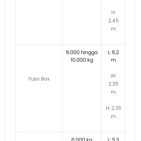
H:
2.45
m
8.000 hingga
L: 6.2
10.000 kg
m
W:
Fuso Box
2.35
m
H: 2.35
m
6.000 kg
L: 5.3