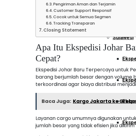
Pengiriman Aman dan Terjamin
Customer Support Responsif
Ekspe
Cocok untuk Semua Segmen
Tracking Transparan
Closing Statement
Sulawesi
Apa Itu Ekspedisi Johar B
Cepat?
Ekspe
Ekspedisi Johar Baru Terpercaya untuk P
barang berjumlah besar dengan volume b
Ekspe
terkoordinasi agar biaya distribusi menjadi 
Baca Juga:
Kargo Jakarta ke Grob
Ekspe
Layanan cargo umumnya digunakan untuk 
Ekspe
jumlah besar yang tidak efisien jika dikir