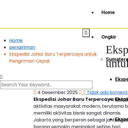
Home
Ongkir
Home
Eksp
pengiriman
Ekspedisi Johar Baru Terpercaya untuk
Sumater
untu
Pengiriman Cepat
Ekspe
4 Desember 2025
Tidak ada koment
Ekspedisi Johar Baru Terpercaya untu
Ekspe
aktivitas masyarakat modern, terutama b
memiliki aktivitas bisnis sangat dinamis.
Ekspe
Jakarta yang berperan sebagai jantung 
barang semakin meningkat setiap hari.