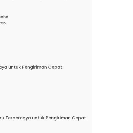
disi Jakarta Lampung
saha
kan
an
disi Jakarta Tarakan
disi Jakarta Balikpapan
caya untuk Pengiriman Cepat
disi Jakarta Pontianak
disi Jakarta Samarinda
Baru Terpercaya untuk Pengiriman Cepat
disi Jakarta Banjarmasin