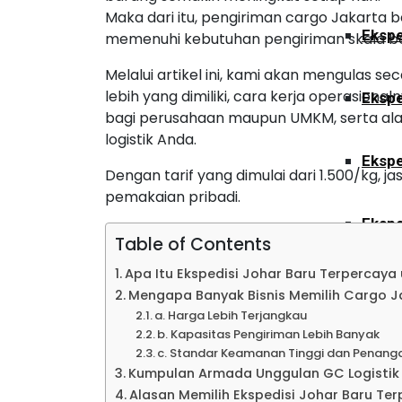
Maka dari itu, pengiriman cargo Jakarta b
Ekspe
memenuhi kebutuhan pengiriman skala bes
Melalui artikel ini, kami akan mengulas se
lebih yang dimiliki, cara kerja operasiona
Ekspe
bagi perusahaan maupun UMKM, serta alasa
logistik Anda.
Ekspe
Dengan tarif yang dimulai dari 1.500/kg, 
pemakaian pribadi.
Ekspe
Table of Contents
Apa Itu Ekspedisi Johar Baru Terpercaya
Ekspe
Mengapa Banyak Bisnis Memilih Cargo J
a. Harga Lebih Terjangkau
b. Kapasitas Pengiriman Lebih Banyak
Ekspe
c. Standar Keamanan Tinggi dan Penan
Kumpulan Armada Unggulan GC Logistik
Alasan Memilih Ekspedisi Johar Baru Te