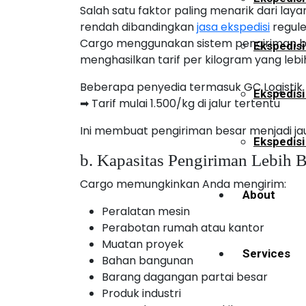
Salah satu faktor paling menarik dari lay
rendah dibandingkan
jasa ekspedisi
regule
Cargo menggunakan sistem pengiriman be
Ekspedisi
menghasilkan tarif per kilogram yang lebi
Beberapa penyedia termasuk GC Logistik 
Ekspedis
➡ Tarif mulai 1.500/kg di jalur tertentu
Ini membuat pengiriman besar menjadi ja
Ekspedisi
b. Kapasitas Pengiriman Lebih 
Cargo memungkinkan Anda mengirim:
About
Peralatan mesin
Perabotan rumah atau kantor
Muatan proyek
Services
Bahan bangunan
Barang dagangan partai besar
Produk industri