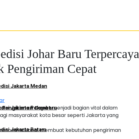
edisi Johar Baru Terpercay
a
k Pengiriman Cepat
disi Jakarta Medan
ar
k Pengiriman Cepat
menjadi bagian vital dalam
disi Jakarta Pekanbaru
agi masyarakat kota besar seperti Jakarta yang
disi Jakarta Batam
ekonomi nasional membuat kebutuhan pengiriman