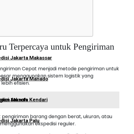
disi Jakarta Palangkaraya
aru Terpercaya untuk Pengiriman
disi Jakarta Makassar
engiriman Cepat menjadi metode pengiriman untuk
esar menggunakan sistem logistik yang
disi Jakarta Manado
lebih efisien.
ogan Murah
disi Jakarta Kendari
pengiriman barang dengan berat, ukuran, atau
disi Jakarta Palu
im menggunakan ekspedisi reguler.