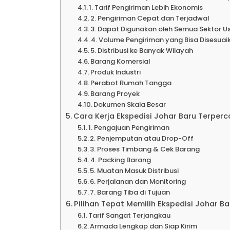
Ekspe
1. Tarif Pengiriman Lebih Ekonomis
2. Pengiriman Cepat dan Terjadwal
3. Dapat Digunakan oleh Semua Sektor U
4. Volume Pengiriman yang Bisa Disesuai
Kalimant
5. Distribusi ke Banyak Wilayah
Barang Komersial
Produk Industri
Ekspe
Perabot Rumah Tangga
Barang Proyek
Dokumen Skala Besar
Ekspe
Cara Kerja Ekspedisi Johar Baru Terper
1. Pengajuan Pengiriman
2. Penjemputan atau Drop-Off
3. Proses Timbang & Cek Barang
Ekspe
4. Packing Barang
5. Muatan Masuk Distribusi
6. Perjalanan dan Monitoring
Ekspe
7. Barang Tiba di Tujuan
Pilihan Tepat Memilih Ekspedisi Johar 
Tarif Sangat Terjangkau
Ekspe
Armada Lengkap dan Siap Kirim