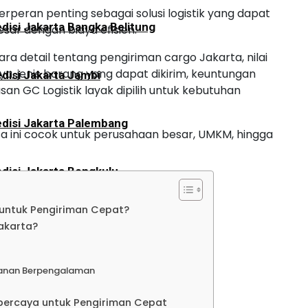
erperan penting sebagai solusi logistik yang dapat
disi Jakarta Bangka Belitung
ar dengan biaya efisien.
cara detail tentang pengiriman cargo Jakarta, nilai
lnya, jenis barang yang dapat dikirim, keuntungan
disi Jakarta Jambi
n GC Logistik layak dipilih untuk kebutuhan
disi Jakarta Palembang
jasa ini cocok untuk perusahaan besar, UMKM, hingga
disi Jakarta Bengkulu
 untuk Pengiriman Cepat?
disi Jakarta Aceh
akarta?
disi Jakarta Padang
ganan Berpengalaman
rpercaya untuk Pengiriman Cepat