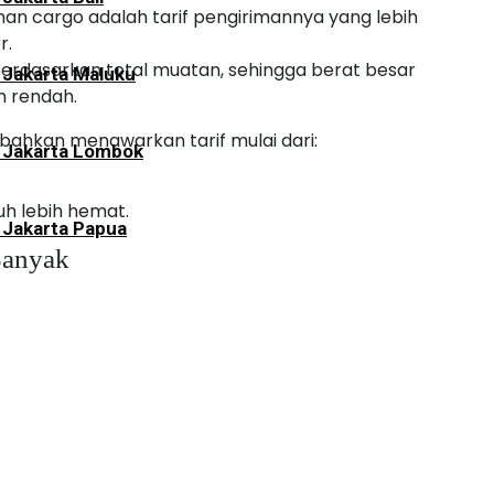
anan cargo adalah tarif pengirimannya yang lebih
r.
rdasarkan total muatan, sehingga berat besar
 Jakarta Maluku
h rendah.
bahkan menawarkan tarif mulai dari:
i Jakarta Lombok
uh lebih hemat.
 Jakarta Papua
Banyak