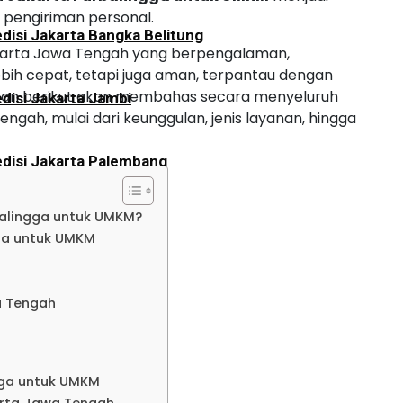
 pengiriman personal.
disi Jakarta Bangka Belitung
arta Jawa Tengah yang berpengalaman,
bih cepat, tetapi juga aman, terpantau dengan
ahasan berikut akan membahas secara menyeluruh
disi Jakarta Jambi
ngah, mulai dari keunggulan, jenis layanan, hingga
disi Jakarta Palembang
balingga untuk UMKM?
disi Jakarta Bengkulu
ga untuk UMKM
disi Jakarta Aceh
a Tengah
disi Jakarta Padang
gga untuk UMKM