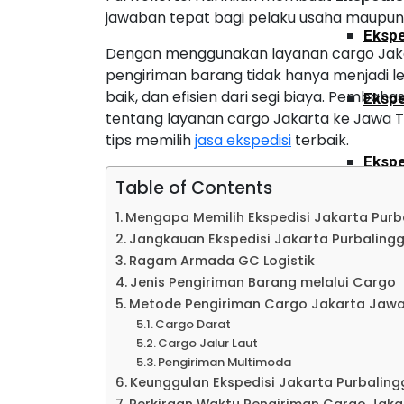
jawaban tepat bagi pelaku usaha maupun
Ekspe
Dengan menggunakan layanan cargo Jak
pengiriman barang tidak hanya menjadi le
baik, dan efisien dari segi biaya. Pemb
Ekspe
tentang layanan cargo Jakarta ke Jawa Te
tips memilih
jasa ekspedisi
terbaik.
Ekspe
Table of Contents
Mengapa Memilih Ekspedisi Jakarta Pur
Ekspe
Jangkauan Ekspedisi Jakarta Purbaling
Ragam Armada GC Logistik
Jenis Pengiriman Barang melalui Cargo
Ekspe
Metode Pengiriman Cargo Jakarta Jaw
Cargo Darat
Cargo Jalur Laut
Ekspe
Pengiriman Multimoda
Keunggulan Ekspedisi Jakarta Purbalin