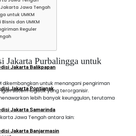
arta Jawa Tengah
disi Jakarta Lampung
 Jakarta Jawa Tengah
ngga untuk UMKM
 Bisnis dan UMKM
an
ngiriman Reguler
engah
disi Jakarta Tarakan
 Jakarta Purbalingga untuk
disi Jakarta Balikpapan
KM dikembangkan untuk menangani pengiriman
disi Jakarta Pontianak
gan sistem logistik yang terorganisir.
 menawarkan lebih banyak keunggulan, terutama
disi Jakarta Samarinda
arta Jawa Tengah antara lain:
disi Jakarta Banjarmasin