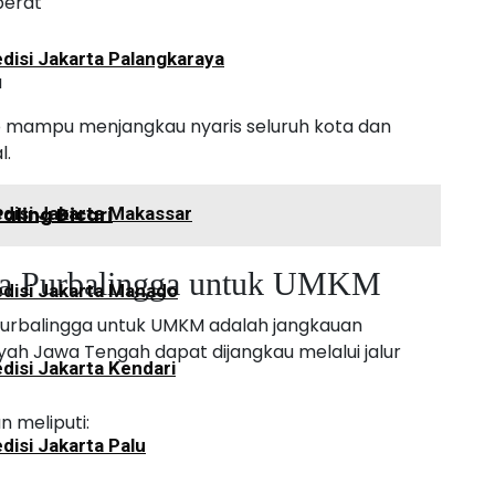
berat
disi Jakarta Palangkaraya
a
go mampu menjangkau nyaris seluruh kota dan
l.
aling Dicari
disi Jakarta Makassar
rta Purbalingga untuk UMKM
disi Jakarta Manado
 Purbalingga untuk UMKM adalah jangkauan
yah Jawa Tengah dapat dijangkau melalui jalur
disi Jakarta Kendari
 meliputi:
disi Jakarta Palu