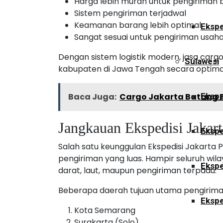
Harga lebih murah untuk pengiriman 
Sistem pengiriman terjadwal
Keamanan barang lebih optimal
Ekspe
Sangat sesuai untuk pengiriman usah
Dengan sistem logistik modern, jasa car
Sulawesi
kabupaten di Jawa Tengah secara optima
Baca Juga:
Cargo Jakarta Batang P
Ekspe
Jangkauan Ekspedisi Jaka
Ekspe
Salah satu keunggulan Ekspedisi Jakarta
pengiriman yang luas. Hampir seluruh wila
Ekspe
darat, laut, maupun pengiriman terpadu.
Beberapa daerah tujuan utama pengiriman
Ekspe
Kota Semarang
Surakarta (Solo)