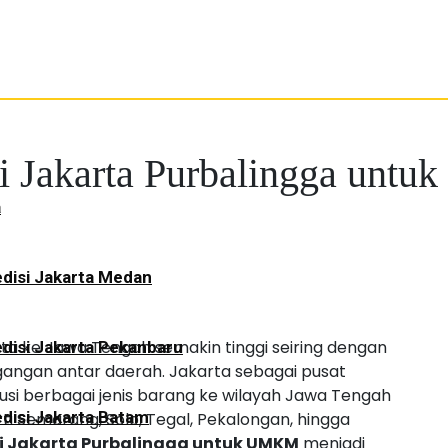
i Jakarta Purbalingga untuk
a
disi Jakarta Medan
ta ke Jawa Tengah semakin tinggi seiring dengan
disi Jakarta Pekanbaru
gangan antar daerah. Jakarta sebagai pusat
ibusi berbagai jenis barang ke wilayah Jawa Tengah
disi Jakarta Batam
ti Semarang, Solo, Tegal, Pekalongan, hingga
i Jakarta Purbalingga untuk UMKM
menjadi