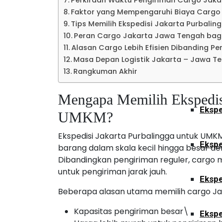
Perkiraan Waktu Pengiriman Cargo Jak
Ekspe
Faktor yang Mempengaruhi Biaya Cargo
Tips Memilih Ekspedisi Jakarta Purbali
Peran Cargo Jakarta Jawa Tengah bagi
Kalimant
Alasan Cargo Lebih Efisien Dibanding Pe
Masa Depan Logistik Jakarta – Jawa T
Rangkuman Akhir
Ekspe
Mengapa Memilih Ekspedisi
Ekspe
UMKM?
Ekspedisi Jakarta Purbalingga untuk UM
Ekspe
barang dalam skala kecil hingga besar den
Dibandingkan pengiriman reguler, cargo
untuk pengiriman jarak jauh.
Ekspe
Beberapa alasan utama memilih cargo Jak
Kapasitas pengiriman besar\
Ekspe