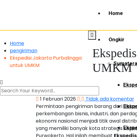
Home
Ongkir
Home
Ekspedis
pengiriman
Ekspedisi Jakarta Purbalingga
Sumater
UMKM
untuk UMKM
Ekspe
1 Februari 2026
Tidak ada komentar
Permintaan pengiriman barang dari Jakar
Ekspe
perkembangan bisnis, industri, dan perda
ekonomi nasional menjadi titik awal distr
Ekspe
yang memiliki banyak kota strategis seper
Purwokerto. Hal inilah membuat
Ekspedis