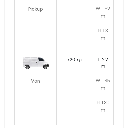
W: 1.62
Pickup
m
H: 1.3
m
720 kg
L: 2.2
m
W: 1.35
Van
m
H: 1.30
m