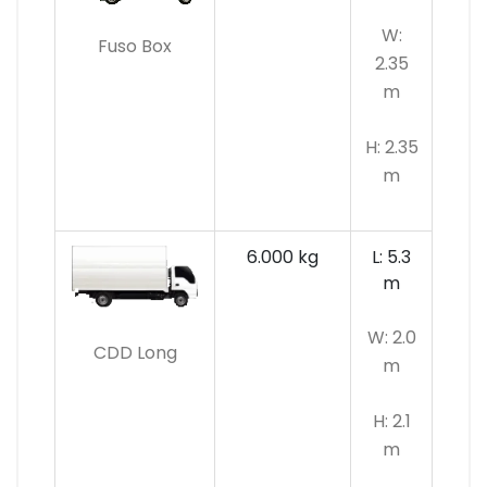
W:
Fuso Box
2.35
m
H: 2.35
m
6.000 kg
L: 5.3
m
W: 2.0
CDD Long
m
H: 2.1
m