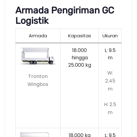
Armada Pengiriman GC
Logistik
Armada
Kapasitas
Ukuran
18.000
L: 9.5
hingga
m
25.000 kg
W:
Tronton
2.45
Wingbox
m
H: 2.5
m
18.000 kg
L: 9.5