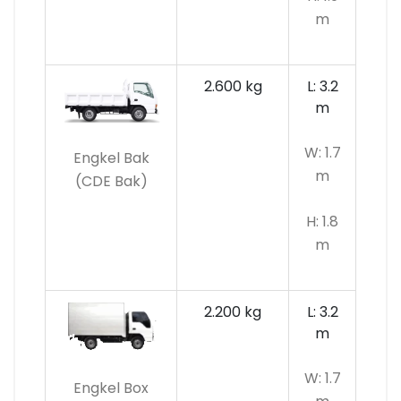
m
2.600 kg
L: 3.2
m
W: 1.7
Engkel Bak
m
(CDE Bak)
H: 1.8
m
2.200 kg
L: 3.2
m
W: 1.7
Engkel Box