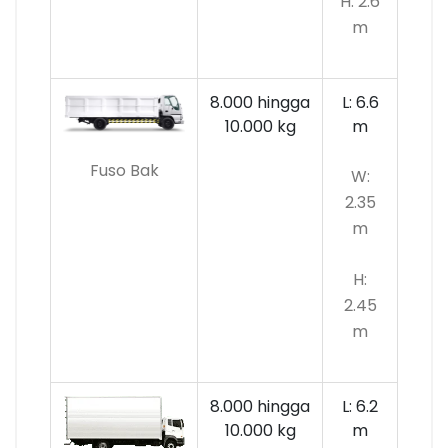
H: 2.6
m
8.000 hingga
L: 6.6
10.000
kg
m
Fuso Bak
W:
2.35
m
H:
2.45
m
8.000 hingga
L: 6.2
10.000 kg
m