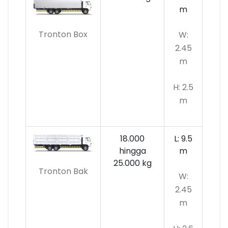
m
Tronton Box
W:
2.45
m
H: 2.5
m
18.000
L: 9.5
hingga
m
25.000 kg
Tronton Bak
W:
2.45
m