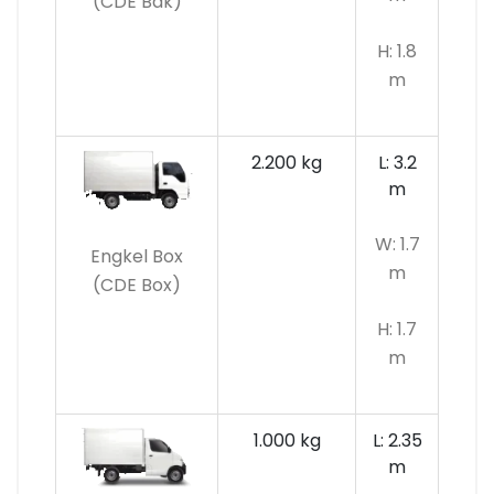
(CDE Bak)
H: 1.8
m
2.200 kg
L: 3.2
m
W: 1.7
Engkel Box
m
(CDE Box)
H: 1.7
m
1.000 kg
L: 2.35
m