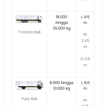
18.000
L: 9.5
hingga
m
25.000 kg
Tronton Bak
W:
2.45
m
H: 2.6
m
8.000 hingga
L: 6.6
10.000
kg
m
Fuso Bak
W: