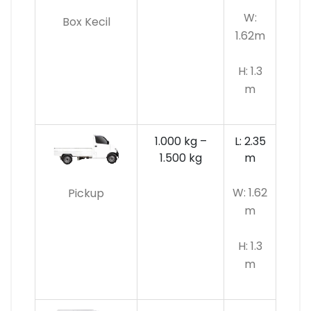
W:
Box Kecil
1.62m
H: 1.3
m
1.000 kg –
L: 2.35
1.500 kg
m
W: 1.62
Pickup
m
H: 1.3
m