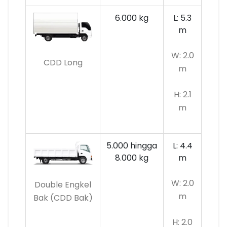
6.000 kg
L: 5.3
m
W: 2.0
CDD Long
m
H: 2.1
m
5.000 hingga
L: 4.4
8.000 kg
m
W: 2.0
Double Engkel
m
Bak (CDD Bak)
H: 2.0