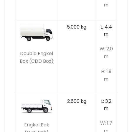
m
5.000 kg
L: 4.4
m
W: 2.0
Double Engkel
m
Box (CDD Box)
H: 1.9
m
2.600 kg
L: 3.2
m
W: 1.7
Engkel Bak
m