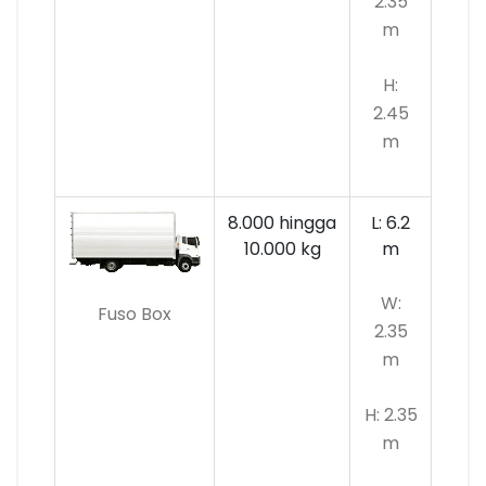
2.35
m
H:
2.45
m
8.000 hingga
L: 6.2
10.000 kg
m
W:
Fuso Box
2.35
m
H: 2.35
m