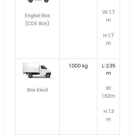
W: 1.7
Engkel Box
m
(CDE Box)
H: 1.7
m
1.000 kg
L: 2.35
m
W:
Box Kecil
1.62m
H: 1.3
m