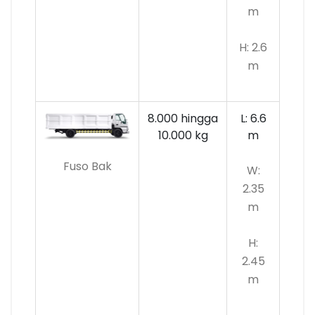
m
H: 2.6
m
8.000 hingga
L: 6.6
10.000
kg
m
Fuso Bak
W:
2.35
m
H:
2.45
m