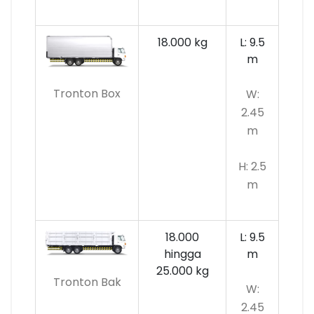
18.000 kg
L: 9.5
m
Tronton Box
W:
2.45
m
H: 2.5
m
18.000
L: 9.5
hingga
m
25.000 kg
Tronton Bak
W:
2.45