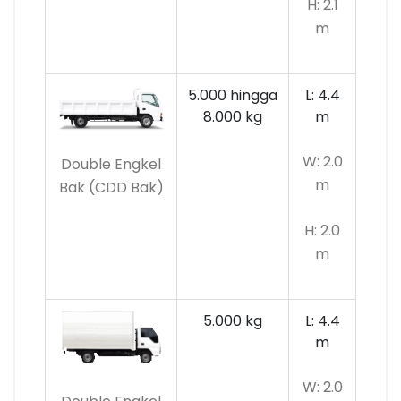
H: 2.1
m
5.000 hingga
L: 4.4
8.000 kg
m
W: 2.0
Double Engkel
m
Bak (CDD Bak)
H: 2.0
m
5.000 kg
L: 4.4
m
W: 2.0