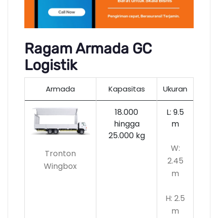
Ragam Armada GC
Logistik
Armada
Kapasitas
Ukuran
18.000
L: 9.5
hingga
m
25.000 kg
W:
Tronton
2.45
Wingbox
m
H: 2.5
m