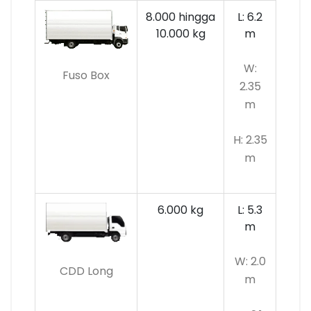
8.000 hingga
L: 6.2
10.000 kg
m
W:
Fuso Box
2.35
m
H: 2.35
m
6.000 kg
L: 5.3
m
W: 2.0
CDD Long
m