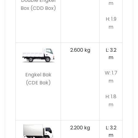
Double Engkel
m
Box (CDD Box)
H: 1.9
m
2.600 kg
L: 3.2
m
W: 1.7
Engkel Bak
m
(CDE Bak)
H: 1.8
m
2.200 kg
L: 3.2
m