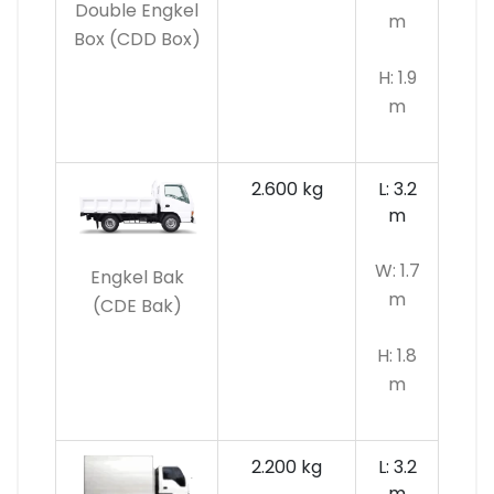
Double Engkel
m
Box (CDD Box)
H: 1.9
m
2.600 kg
L: 3.2
m
W: 1.7
Engkel Bak
m
(CDE Bak)
H: 1.8
m
2.200 kg
L: 3.2
m