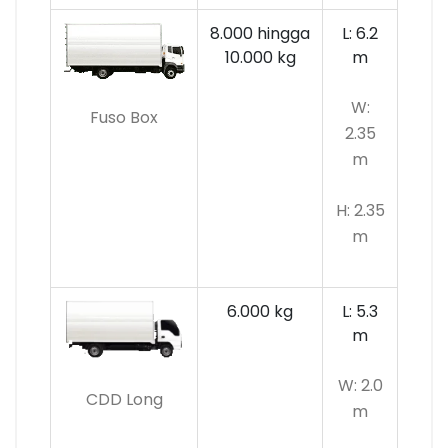
8.000 hingga
L: 6.2
10.000 kg
m
W:
Fuso Box
2.35
m
H: 2.35
m
6.000 kg
L: 5.3
m
W: 2.0
CDD Long
m