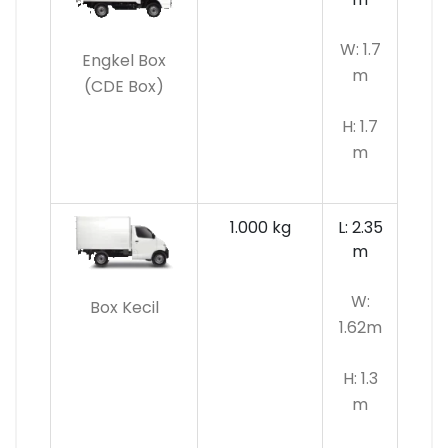
W: 1.7
Engkel Box
m
(CDE Box)
H: 1.7
m
1.000 kg
L: 2.35
m
W:
Box Kecil
1.62m
H: 1.3
m