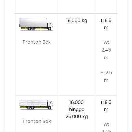
18.000 kg
L: 9.5
m
Tronton Box
W:
2.45
m
H: 2.5
m
18.000
L: 9.5
hingga
m
25.000 kg
Tronton Bak
W:
2.45