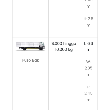
m
H: 2.6
m
8.000 hingga
L: 6.6
10.000
kg
m
Fuso Bak
W:
2.35
m
H:
2.45
m