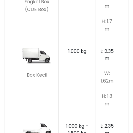
Engkel Box
m
(CDE Box)
H: 1.7
m
1.000 kg
L: 2.35
m
W:
Box Kecil
1.62m
H: 1.3
m
1.000 kg –
L: 2.35