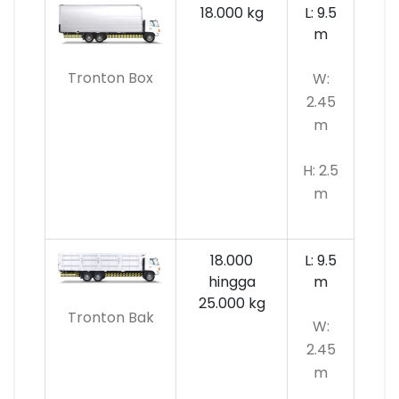
18.000 kg
L: 9.5
m
Tronton Box
W:
2.45
m
H: 2.5
m
18.000
L: 9.5
hingga
m
25.000 kg
Tronton Bak
W:
2.45
m