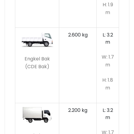
H: 1.9
m
2.600 kg
L: 3.2
m
W: 1.7
Engkel Bak
m
(CDE Bak)
H: 1.8
m
2.200 kg
L: 3.2
m
W: 1.7