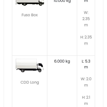
10.000 kg
m
W:
Fuso Box
2.35
m
H: 2.35
m
6.000 kg
L: 5.3
m
W: 2.0
CDD Long
m
H: 2.1
m