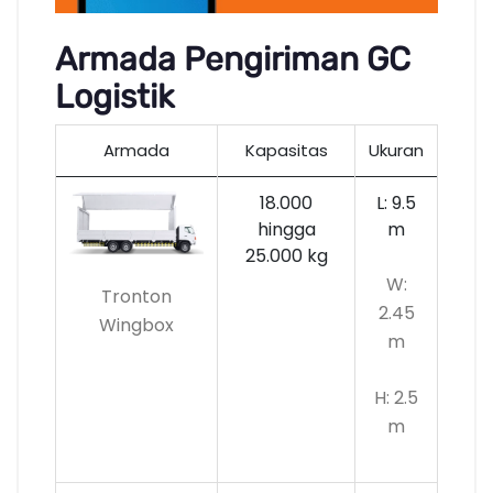
Armada Pengiriman GC
Logistik
Armada
Kapasitas
Ukuran
18.000
L: 9.5
hingga
m
25.000 kg
W:
Tronton
2.45
Wingbox
m
H: 2.5
m