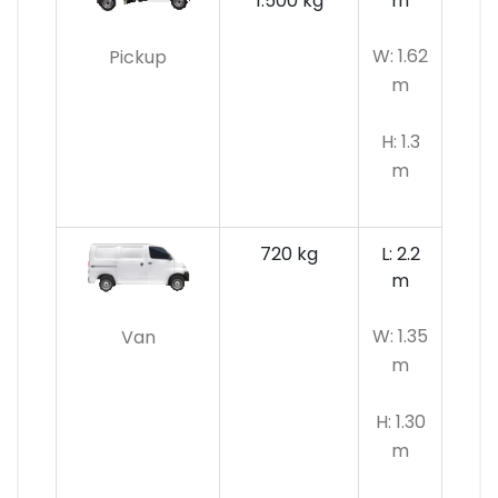
1.500 kg
m
W: 1.62
Pickup
m
H: 1.3
m
720 kg
L: 2.2
m
W: 1.35
Van
m
H: 1.30
m