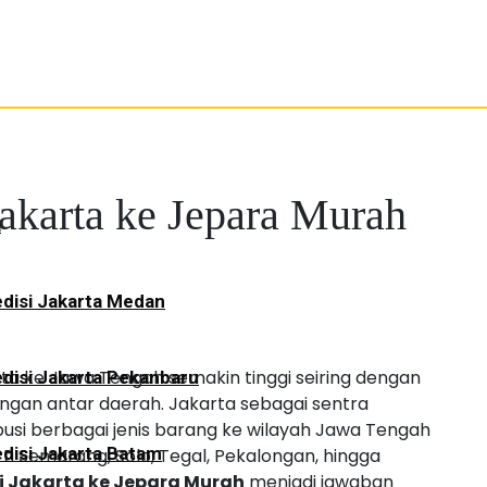
Jakarta ke Jepara Murah
a
disi Jakarta Medan
ta ke Jawa Tengah semakin tinggi seiring dengan
disi Jakarta Pekanbaru
angan antar daerah. Jakarta sebagai sentra
ibusi berbagai jenis barang ke wilayah Jawa Tengah
disi Jakarta Batam
ti Semarang, Solo, Tegal, Pekalongan, hingga
i Jakarta ke Jepara Murah
menjadi jawaban