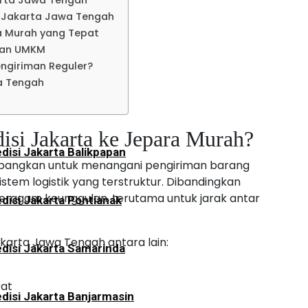
arta Jawa Tengah
disi Jakarta Lampung
 Jakarta Jawa Tengah
ra Murah yang Tepat
dan UMKM
an
engiriman Reguler?
a Tengah
disi Jakarta Tarakan
si Jakarta ke Jepara Murah?
disi Jakarta Balikpapan
mbangkan untuk menangani pengiriman barang
stem logistik yang terstruktur. Dibandingkan
eragam keunggulan, terutama untuk jarak antar
disi Jakarta Pontianak
arta Jawa Tengah antara lain:
disi Jakarta Samarinda
rat
disi Jakarta Banjarmasin