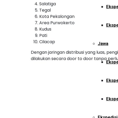
Salatiga
Ekspe
Tegal
Kota Pekalongan
Area Purwokerto
Ekspe
Kudus
Pati
Cilacap
Jawa
Dengan jaringan distribusi yang luas, pe
dilakukan secara door to door tanpa perlu
Ekspe
Ekspe
Ekspe
Ekspedisi