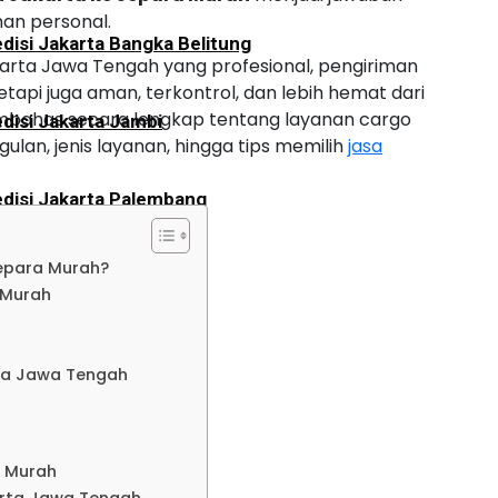
an personal.
disi Jakarta Bangka Belitung
rta Jawa Tengah yang profesional, pengiriman
etapi juga aman, terkontrol, dan lebih hemat dari
mbahas secara lengkap tentang layanan cargo
disi Jakarta Jambi
ulan, jenis layanan, hingga tips memilih
jasa
disi Jakarta Palembang
Jepara Murah?
disi Jakarta Bengkulu
 Murah
o
disi Jakarta Aceh
ta Jawa Tengah
disi Jakarta Padang
a Murah