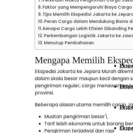
Perkiraan Waktu Pengiriman Cargo Jak
Ekspe
Faktor yang Mempengaruhi Biaya Cargo
Tips Memilih Ekspedisi Jakarta ke Jepa
Peran Cargo dalam Mendukung Bisnis 
Kalimant
Kenapa Cargo Lebih Efisien Dibanding P
Perkembangan Logistik Jakarta ke Jaw
Menutup Pembahasan
Ekspe
Mengapa Memilih Ekspedi
Ekspe
Ekspedisi Jakarta ke Jepara Murah dike
dalam skala besar maupun kecil dengan si
pengiriman reguler, cargo menawarkan b
Ekspe
provinsi.
Beberapa alasan utama memilih cargo Jak
Ekspe
Muatan pengiriman besar\
Tarif lebih ekonomis untuk barang be
Ekspe
Pengiriman terjadwal dan rapi