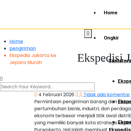
Home
Ongkir
Home
pengiriman
Ekspedisi 
Ekspedisi Jakarta ke
Sumater
Jepara Murah
Ekspe
4 Februari 2026
Tidak ada komentar
Permintaan pengiriman barang dari Jakar
Ekspe
pertumbuhan bisnis, industri, dan perdag
ekonomi terbesar menjadi titik awal distr
Ekspe
yang memiliki banyak kota strategis seper
Purwokerto. Hal inilah membuat
Ekspedis