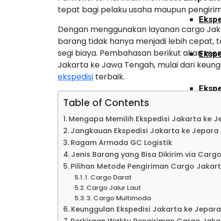
tepat bagi pelaku usaha maupun pengirim
Ekspe
Dengan menggunakan layanan cargo Jaka
barang tidak hanya menjadi lebih cepat, t
segi biaya. Pembahasan berikut akan me
Ekspe
Jakarta ke Jawa Tengah, mulai dari keungg
ekspedisi
terbaik.
Ekspe
Table of Contents
Mengapa Memilih Ekspedisi Jakarta ke 
Ekspe
Jangkauan Ekspedisi Jakarta ke Jepara
Ragam Armada GC Logistik
Jenis Barang yang Bisa Dikirim via Carg
Ekspe
Pilihan Metode Pengiriman Cargo Jakar
1. Cargo Darat
Cargo Jalur Laut
Ekspe
3. Cargo Multimoda
Keunggulan Ekspedisi Jakarta ke Jepar