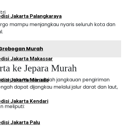
tri
disi Jakarta Palangkaraya
 cargo mampu menjangkau nyaris seluruh kota dan
l.
a Grobogan Murah
disi Jakarta Makassar
rta ke Jepara Murah
 ke Jepara Murah adalah jangkauan pengiriman
disi Jakarta Manado
ngah dapat dijangkau melalui jalur darat dan laut,
disi Jakarta Kendari
 meliputi:
disi Jakarta Palu