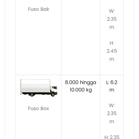
Fuso Bak
W:
2.35
m
H:
2.45
m
8.000 hingga
L: 6.2
10.000 kg
m
W:
Fuso Box
2.35
m
H: 2.35