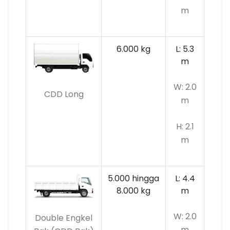
m
6.000 kg
L: 5.3
m
W: 2.0
CDD Long
m
H: 2.1
m
5.000 hingga
L: 4.4
8.000 kg
m
W: 2.0
Double Engkel
m