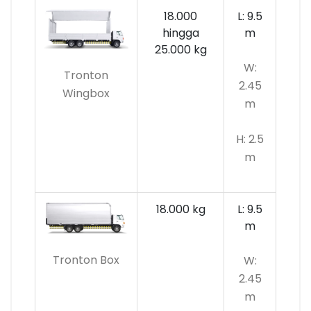
18.000
L: 9.5
hingga
m
25.000 kg
W:
Tronton
2.45
Wingbox
m
H: 2.5
m
18.000 kg
L: 9.5
m
Tronton Box
W:
2.45
m