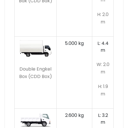
Bak (CDD Bak)
H: 2.0
m
5.000 kg
L: 4.4
m
W: 2.0
Double Engkel
m
Box (CDD Box)
H: 1.9
m
2.600 kg
L: 3.2
m