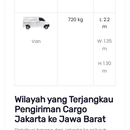
720 kg
L: 2.2
m
W: 1.35
Van
m
H: 1.30
m
Wilayah yang Terjangkau
Pengiriman Cargo
Jakarta ke Jawa Barat