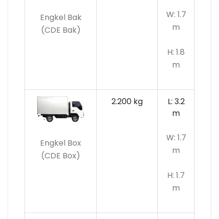
W: 1.7
Engkel Bak
m
(CDE Bak)
H: 1.8
m
2.200 kg
L: 3.2
m
W: 1.7
Engkel Box
m
(CDE Box)
H: 1.7
m