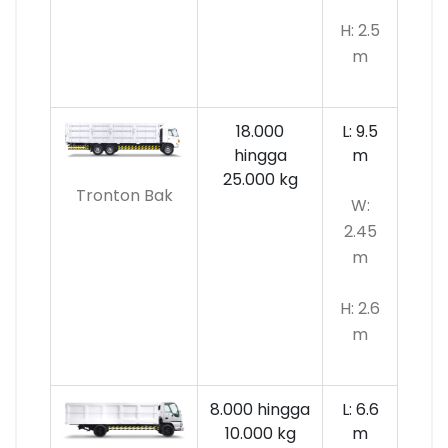
H: 2.5
m
18.000
L: 9.5
hingga
m
25.000 kg
Tronton Bak
W:
2.45
m
H: 2.6
m
8.000 hingga
L: 6.6
10.000
kg
m