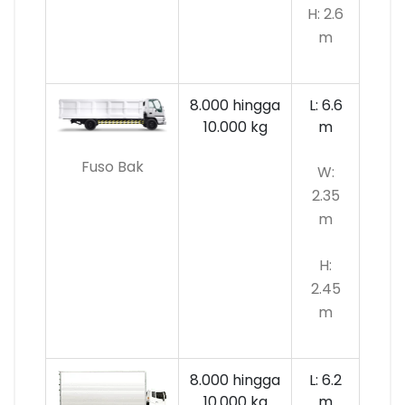
H: 2.6
m
8.000 hingga
L: 6.6
10.000
kg
m
Fuso Bak
W:
2.35
m
H:
2.45
m
8.000 hingga
L: 6.2
10.000 kg
m