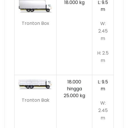
18.000 kg
L: 9.5
m
Tronton Box
W:
2.45
m
H: 2.5
m
18.000
L: 9.5
hingga
m
25.000 kg
Tronton Bak
W:
2.45
m