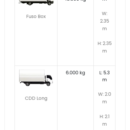
W:
Fuso Box
2.35
m
H: 2.35
m
6.000 kg
L: 5.3
m
W: 2.0
CDD Long
m
H: 2.1
m