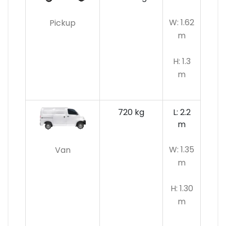
W: 1.62
Pickup
m
H: 1.3
m
720 kg
L: 2.2
m
W: 1.35
Van
m
H: 1.30
m