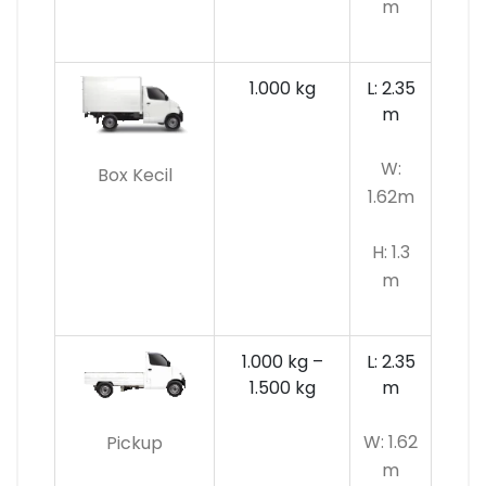
m
1.000 kg
L: 2.35
m
W:
Box Kecil
1.62m
H: 1.3
m
1.000 kg –
L: 2.35
1.500 kg
m
W: 1.62
Pickup
m