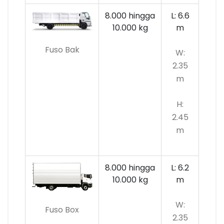
8.000 hingga
L: 6.6
10.000
kg
m
Fuso Bak
W:
2.35
m
H:
2.45
m
8.000 hingga
L: 6.2
10.000 kg
m
W:
Fuso Box
2.35