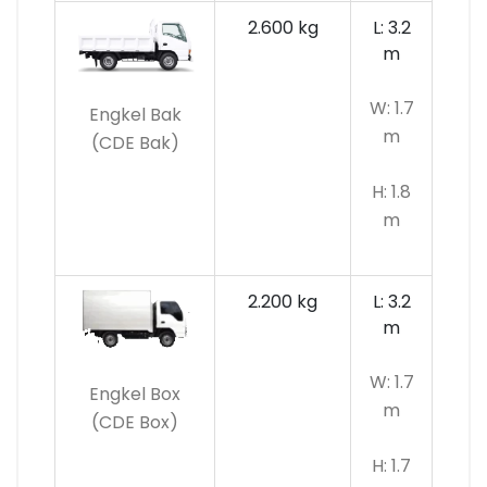
2.600 kg
L: 3.2
m
W: 1.7
Engkel Bak
m
(CDE Bak)
H: 1.8
m
2.200 kg
L: 3.2
m
W: 1.7
Engkel Box
m
(CDE Box)
H: 1.7