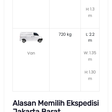
H: 1.3
m
720 kg
L: 2.2
m
W: 1.35
Van
m
H: 1.30
m
Alasan Memilih Ekspedisi
Jakarta Barat