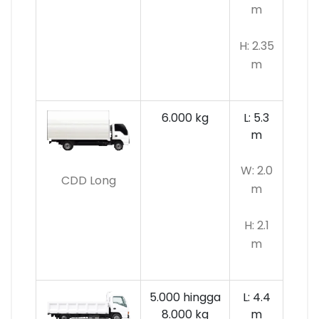
m
H: 2.35
m
6.000 kg
L: 5.3
m
W: 2.0
CDD Long
m
H: 2.1
m
5.000 hingga
L: 4.4
8.000 kg
m