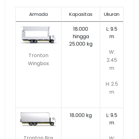
Armada
Kapasitas
Ukuran
18.000
L: 9.5
hingga
m
25.000 kg
W:
Tronton
2.45
Wingbox
m
H: 2.5
m
18.000 kg
L: 9.5
m
Tronton Box
W: