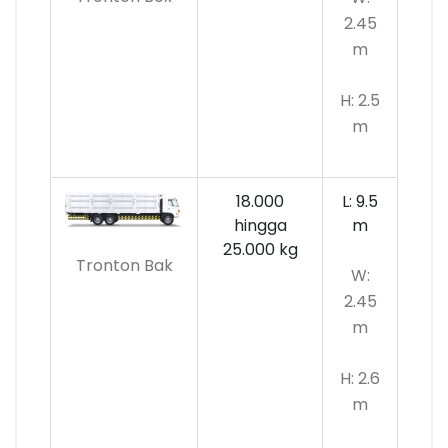
2.45
m
H: 2.5
m
18.000
L: 9.5
hingga
m
25.000 kg
Tronton Bak
W:
2.45
m
H: 2.6
m