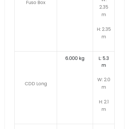
Fuso Box
2.35
m
H: 2.35
m
6.000 kg
L: 5.3
m
W: 2.0
CDD Long
m
H: 2.1
m