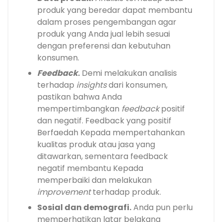
produk yang beredar dapat membantu
dalam proses pengembangan agar
produk yang Anda jual lebih sesuai
dengan preferensi dan kebutuhan
konsumen.
Feedback
.
Demi melakukan analisis
terhadap
insights
dari konsumen,
pastikan bahwa Anda
mempertimbangkan
feedback
positif
dan negatif. Feedback yang positif
Berfaedah Kepada mempertahankan
kualitas produk atau jasa yang
ditawarkan, sementara feedback
negatif membantu Kepada
memperbaiki dan melakukan
improvement
terhadap produk.
Sosial dan demografi.
Anda pun perlu
memperhatikan latar belakang