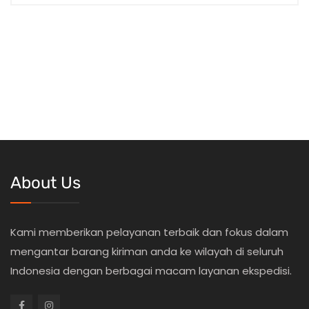
About Us
Kami memberikan pelayanan terbaik dan fokus dalam
mengantar barang kiriman anda ke wilayah di seluruh
Indonesia dengan berbagai macam layanan ekspedisi.