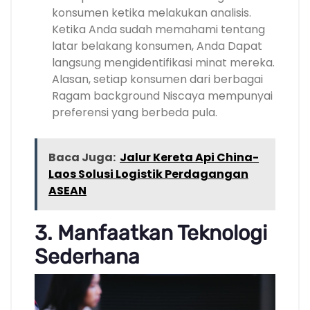
konsumen ketika melakukan analisis.
Ketika Anda sudah memahami tentang
latar belakang konsumen, Anda Dapat
langsung mengidentifikasi minat mereka.
Alasan, setiap konsumen dari berbagai
Ragam background Niscaya mempunyai
preferensi yang berbeda pula.
Baca Juga:
Jalur Kereta Api China-
Laos Solusi Logistik Perdagangan
ASEAN
3. Manfaatkan Teknologi
Sederhana