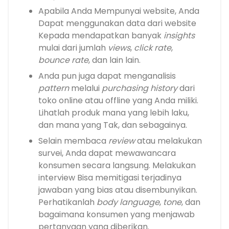
Apabila Anda Mempunyai website, Anda
Dapat menggunakan data dari website
Kepada mendapatkan banyak
insights
mulai dari jumlah
views
,
click rate
,
bounce rate
, dan lain lain.
Anda pun juga dapat menganalisis
pattern
melalui
purchasing history
dari
toko online atau offline yang Anda miliki.
Lihatlah produk mana yang lebih laku,
dan mana yang Tak, dan sebagainya.
Selain membaca
review
atau melakukan
survei, Anda dapat mewawancara
konsumen secara langsung. Melakukan
interview Bisa memitigasi terjadinya
jawaban yang bias atau disembunyikan.
Perhatikanlah
body language
,
tone
, dan
bagaimana konsumen yang menjawab
pertanyaan yang diberikan.