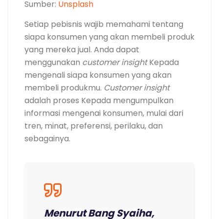
Sumber:
Unsplash
Setiap pebisnis wajib memahami tentang
siapa konsumen yang akan membeli produk
yang mereka jual. Anda dapat
menggunakan
customer insight
Kepada
mengenali siapa konsumen yang akan
membeli produkmu.
Customer insight
adalah proses Kepada mengumpulkan
informasi mengenai konsumen, mulai dari
tren, minat, preferensi, perilaku, dan
sebagainya.
Menurut Bang Syaiha,