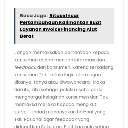
Baca Juga:
Ritase Incar
Pertambangan Kalimantan Buat
Layanan Invoice Financing Alat
Berat
Jangan memaksakan pertanyaan kepada
konsumen dalam mencari informasi dan
feedback
dari konsumen. Karena terkadang
konsumen Tak terlalu Ingin atau segan
ditanya-tanya atau diwawancarai. Maka
dari itu, kita sebagai pelaku usaha perlu
menghargai keinginan konsumen dan Tak
memaksa mereka Kepada mengikuti
survei. Hindari menanyakan hal-hal yang
Tak Rasional agar feedback yang
didapatkan Seksama. Pastikan pula setiap