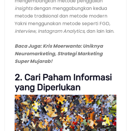
mengembangkan metode penggalian
insights
dengan menggabungkan kedua
metode tradisional dan metode modern
Yakni menggunakan metode seperti FGD,
interview
,
Instagram Analytics
, dan lain lain.
Baca Juga: Kris Moerwanto: Uniknya
Neuromarketing, Strategi Marketing
Super Mujarab!
2. Cari Paham Informasi
yang Diperlukan