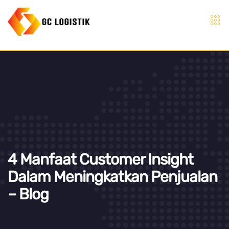
4 Manfaat Customer Insight
Dalam Meningkatkan Penjualan
– Blog