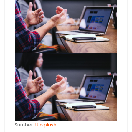
Sumber:
Unsplash