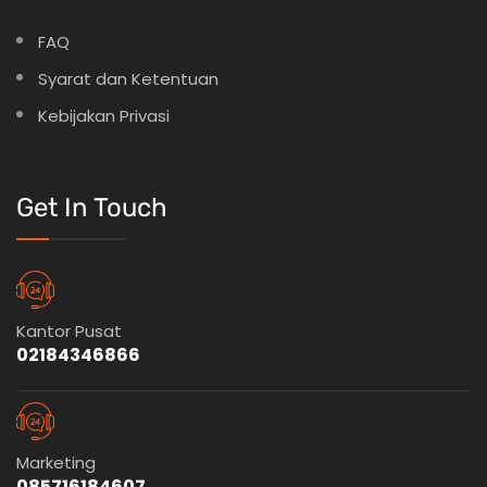
FAQ
Syarat dan Ketentuan
Kebijakan Privasi
Get In Touch
Kantor Pusat
02184346866
Marketing
085716184607