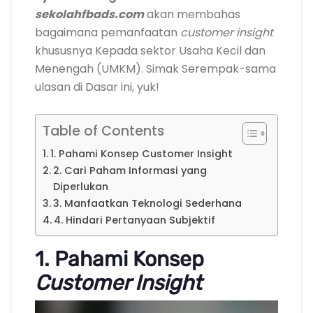
sekolahfbads.com
akan membahas
bagaimana pemanfaatan
customer insight
khususnya Kepada sektor Usaha Kecil dan
Menengah (UMKM). Simak Serempak-sama
ulasan di Dasar ini, yuk!
Table of Contents
1. Pahami Konsep Customer Insight
2. Cari Paham Informasi yang
Diperlukan
3. Manfaatkan Teknologi Sederhana
4. Hindari Pertanyaan Subjektif
1. Pahami Konsep
Customer Insight