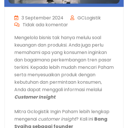
3 September 2024
GCLogistik
Tidak ada komentar
Mengelola bisnis tak hanya melulu soal
keuangan dan produksi. Anda juga perlu
memahami apa yang konsumen inginkan
dan bagaimana perkembangan tren pasar
terkini. Kepada lebih mudah mencari Paham
serta menyesuaikan produk dengan
kebutuhan dan permintaan konsumen,
Anda dapat menggali informasi melalui
Customer Insight
.
Mitra Gclogistik Ingin Paham lebih lengkap
mengenai
customer insight
? Kali ini
Bang
Syaiha sebagai founder