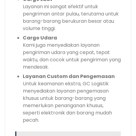
Layanan ini sangat efektif untuk
pengiriman antar pulau, terutama untuk
barang-barang berukuran besar atau
volume tinggi.
Cargo Udara
Kami juga menyediakan layanan
pengiriman udara yang cepat, tepat
waktu, dan cocok untuk pengiriman yang
mendesak.
Layanan Custom dan Pengemasan
Untuk keamanan ekstra, GC Logistik
menyediakan layanan pengemasan
khusus untuk barang-barang yang
memerlukan penanganan khusus,
seperti elektronik dan barang mudah
pecah.