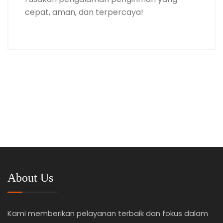
cepat, aman, dan terpercaya!
About Us
Kami memberikan pelayanan terbaik dan fokus dalam