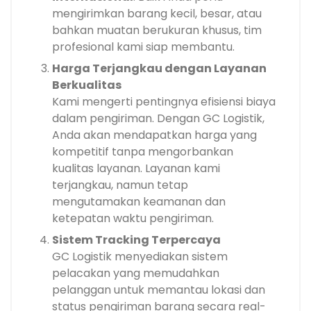
mengirimkan barang kecil, besar, atau
bahkan muatan berukuran khusus, tim
profesional kami siap membantu.
Harga Terjangkau dengan Layanan
Berkualitas
Kami mengerti pentingnya efisiensi biaya
dalam pengiriman. Dengan GC Logistik,
Anda akan mendapatkan harga yang
kompetitif tanpa mengorbankan
kualitas layanan. Layanan kami
terjangkau, namun tetap
mengutamakan keamanan dan
ketepatan waktu pengiriman.
Sistem Tracking Terpercaya
GC Logistik menyediakan sistem
pelacakan yang memudahkan
pelanggan untuk memantau lokasi dan
status pengiriman barang secara real-