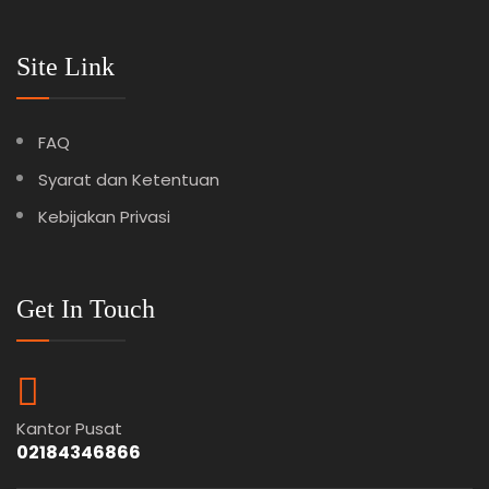
Site Link
FAQ
Syarat dan Ketentuan
Kebijakan Privasi
Get In Touch
Kantor Pusat
02184346866