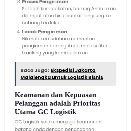
Proses Pengiriman
Setelah kesepakatan, barang Anda akan
dijemput atau bisa diantar langsung ke
cabang terdekat.
Lacak Pengiriman
Nikmati kemudahan memantau
pengiriman barang Anda melalui fitur
tracking yang kami sediakan.
Baca Juga:
Ekspedisi Jakarta
Majalengka untuk Logistik Bisnis
Keamanan dan Kepuasan
Pelanggan adalah Prioritas
Utama GC Logistik
GC Logistik selalu menjaga keamanan
barang Anda dengan penanganan