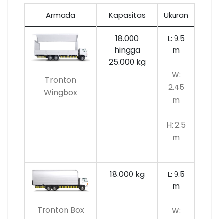
Armada
Kapasitas
Ukuran
18.000
L: 9.5
hingga
m
25.000 kg
W:
Tronton
2.45
Wingbox
m
H: 2.5
m
18.000 kg
L: 9.5
m
Tronton Box
W: