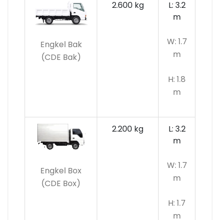
2.600 kg
L: 3.2
m
W: 1.7
Engkel Bak
m
(CDE Bak)
H: 1.8
m
2.200 kg
L: 3.2
m
W: 1.7
Engkel Box
m
(CDE Box)
H: 1.7
m