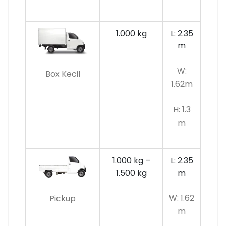
1.000 kg
L: 2.35
m
W:
Box Kecil
1.62m
H: 1.3
m
1.000 kg –
L: 2.35
1.500 kg
m
W: 1.62
Pickup
m