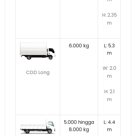
H: 2.35
m
6.000 kg
L: 5.3
m
W: 2.0
CDD Long
m
H: 2.1
m
5.000 hingga
L: 4.4
8.000 kg
m