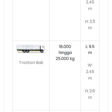
2.45
m
H: 2.5
m
18.000
L: 9.5
hingga
m
25.000 kg
Tronton Bak
W:
2.45
m
H: 2.6
m