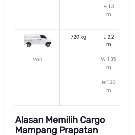
H: 1.3
m
720 kg
L: 2.2
m
W: 1.35
Van
m
H: 1.30
m
Alasan Memilih Cargo
Mampang Prapatan