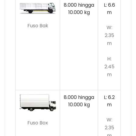
8.000 hingga
L: 6.6
10.000
kg
m
Fuso Bak
W:
2.35
m
H:
2.45
m
8.000 hingga
L: 6.2
10.000 kg
m
W:
Fuso Box
2.35
m