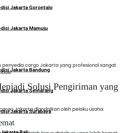
disi Jakarta Gorontalo
disi Jakarta Mamuju
penyedia cargo Jakarta yang profesional sangat
disi Jakarta Bandung
busi.
enjadi Solusi Pengiriman yang
disi Jakarta Semarang
argo Jakarta diandalkan oleh pelaku usaha:
disi Jakarta Surabaya
emat
 Jakarta Bali