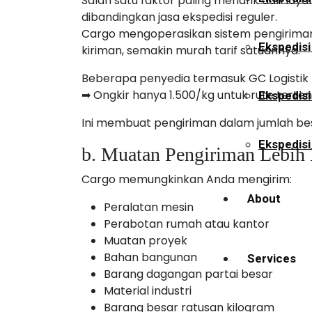
Salah satu faktor paling menarik dari lay
dibandingkan jasa ekspedisi reguler.
Cargo mengoperasikan sistem pengiriman
Ekspedisi
kiriman, semakin murah tarif satuannya.
Beberapa penyedia termasuk GC Logistik 
➡ Ongkir hanya 1.500/kg untuk rute terten
Ekspedis
Ini membuat pengiriman dalam jumlah bes
Ekspedisi
b. Muatan Pengiriman Lebih 
Cargo memungkinkan Anda mengirim:
About
Peralatan mesin
Perabotan rumah atau kantor
Muatan proyek
Bahan bangunan
Services
Barang dagangan partai besar
Material industri
Barang besar ratusan kilogram