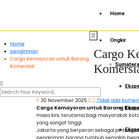
Home
Ongkir
Home
Cargo K
pengiriman
Cargo Kemayoran untuk Barang
Sumater
Komersi
Komersial
Ekspe
30 November 2025
Tidak ada komen
Cargo Kemayoran untuk Barang Kome
Ekspe
masa kini, terutama bagi masyarakat kota
yang sangat tinggi.
Ekspe
Jakarta yang berperan sebagai jantung 
pengiriman barang tumbuh semakin besa