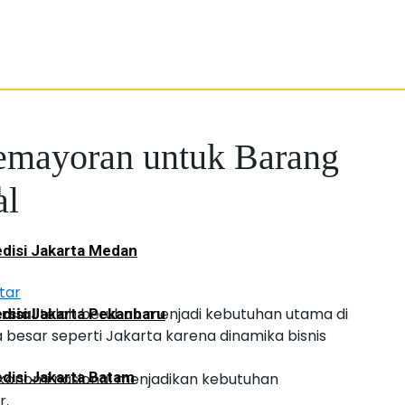
emayoran untuk Barang
a
al
disi Jakarta Medan
tar
rsial
telah berubah menjadi kebutuhan utama di
disi Jakarta Pekanbaru
 besar seperti Jakarta karena dinamika bisnis
disi Jakarta Batam
ekonomi nasional menjadikan kebutuhan
r.