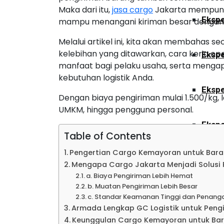
Maka dari itu,
jasa cargo
Jakarta mempunya
Ekspe
mampu menangani kiriman besar dengan 
Melalui artikel ini, kita akan membahas 
kelebihan yang ditawarkan, cara kerja ope
Ekspe
manfaat bagi pelaku usaha, serta mengap
kebutuhan logistik Anda.
Ekspe
Dengan biaya pengiriman mulai 1.500/kg, 
UMKM, hingga pengguna personal.
Ekspe
Table of Contents
Pengertian Cargo Kemayoran untuk Bara
Ekspe
Mengapa Cargo Jakarta Menjadi Solusi P
a. Biaya Pengiriman Lebih Hemat
b. Muatan Pengiriman Lebih Besar
Ekspe
c. Standar Keamanan Tinggi dan Penan
Armada Lengkap GC Logistik untuk Peng
Keunggulan Cargo Kemayoran untuk Bar