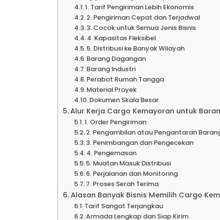
Ekspe
1. Tarif Pengiriman Lebih Ekonomis
2. Pengiriman Cepat dan Terjadwal
3. Cocok untuk Semua Jenis Bisnis
4. Kapasitas Fleksibel
Kalimant
5. Distribusi ke Banyak Wilayah
Barang Dagangan
Barang Industri
Ekspe
Perabot Rumah Tangga
Material Proyek
Dokumen Skala Besar
Ekspe
Alur Kerja Cargo Kemayoran untuk Bara
1. Order Pengiriman
2. Pengambilan atau Pengantaran Baran
3. Penimbangan dan Pengecekan
Ekspe
4. Pengemasan
5. Muatan Masuk Distribusi
6. Perjalanan dan Monitoring
Ekspe
7. Proses Serah Terima
Alasan Banyak Bisnis Memilih Cargo Ke
Tarif Sangat Terjangkau
Ekspe
Armada Lengkap dan Siap Kirim