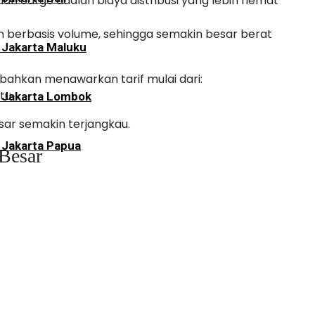
anan cargo adalah biaya distribusi yang lebih hemat
 berbasis volume, sehingga semakin besar berat
 Jakarta Maluku
bahkan menawarkan tarif mulai dari:
tu
i Jakarta Lombok
ar semakin terjangkau.
 Jakarta Papua
Besar