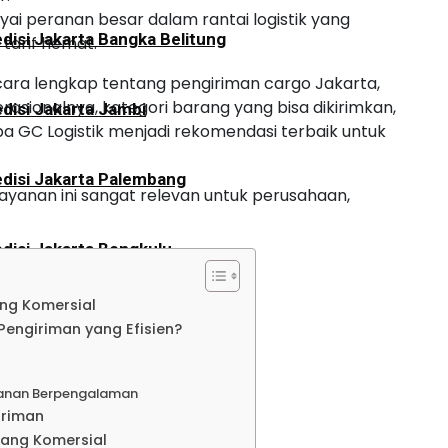
i peranan besar dalam rantai logistik yang
disi Jakarta Bangka Belitung
tarif hemat.
secara lengkap tentang pengiriman cargo Jakarta,
rasionalnya, kategori barang yang bisa dikirimkan,
disi Jakarta Jambi
a GC Logistik menjadi rekomendasi terbaik untuk
disi Jakarta Palembang
layanan ini sangat relevan untuk perusahaan,
disi Jakarta Bengkulu
ng Komersial
disi Jakarta Aceh
engiriman yang Efisien?
disi Jakarta Padang
ganan Berpengalaman
iriman
ang Komersial