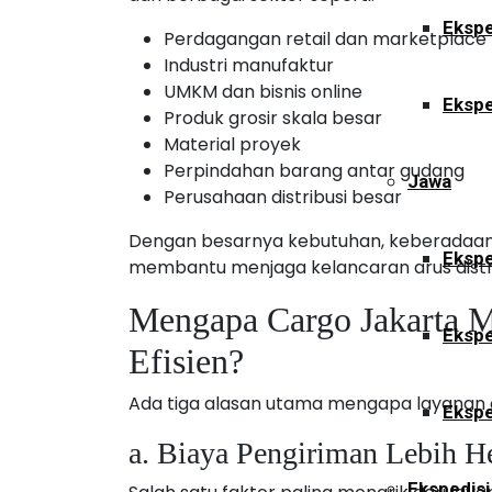
Ekspe
Perdagangan retail dan marketplace
Industri manufaktur
UMKM dan bisnis online
Ekspe
Produk grosir skala besar
Material proyek
Perpindahan barang antar gudang
Jawa
Perusahaan distribusi besar
Dengan besarnya kebutuhan, keberadaan 
Ekspe
membantu menjaga kelancaran arus distri
Mengapa Cargo Jakarta M
Ekspe
Efisien?
Ada tiga alasan utama mengapa layanan c
Ekspe
a. Biaya Pengiriman Lebih H
Ekspedisi