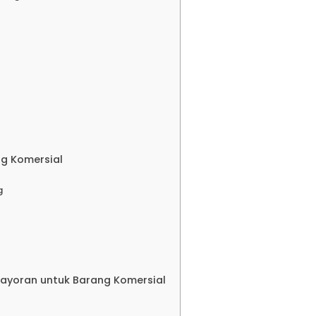
disi Jakarta Lampung
an
disi Jakarta Tarakan
disi Jakarta Balikpapan
ng Komersial
g
disi Jakarta Pontianak
disi Jakarta Samarinda
mayoran untuk Barang Komersial
disi Jakarta Banjarmasin