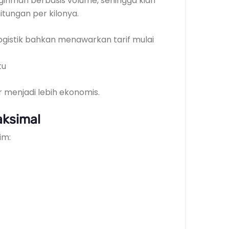
riman berbasis volume, sehingga kian
tungan per kilonya.
gistik bahkan menawarkan tarif mulai
tu
r menjadi lebih ekonomis.
aksimal
im: