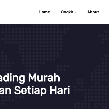
Home
Ongkir
About
ading Murah
an Setiap Hari