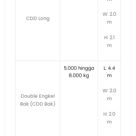
W: 2.0
CDD Long
m
H: 2.1
m
5.000 hingga
L: 4.4
8.000 kg
m
W: 2.0
Double Engkel
m
Bak (CDD Bak)
H: 2.0
m