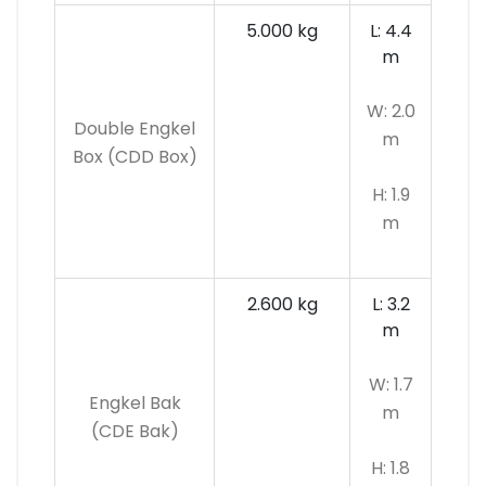
5.000 kg
L: 4.4
m
W: 2.0
Double Engkel
m
Box (CDD Box)
H: 1.9
m
2.600 kg
L: 3.2
m
W: 1.7
Engkel Bak
m
(CDE Bak)
H: 1.8