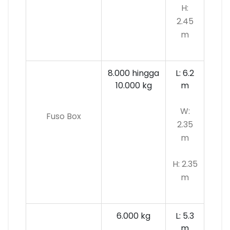
H:
2.45
m
8.000 hingga
L: 6.2
10.000 kg
m
W:
Fuso Box
2.35
m
H: 2.35
m
6.000 kg
L: 5.3
m