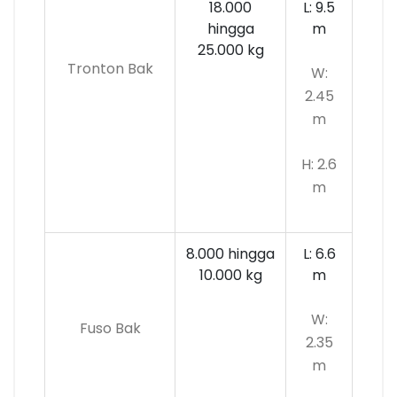
18.000
L: 9.5
hingga
m
25.000 kg
Tronton Bak
W:
2.45
m
H: 2.6
m
8.000 hingga
L: 6.6
10.000
kg
m
W:
Fuso Bak
2.35
m