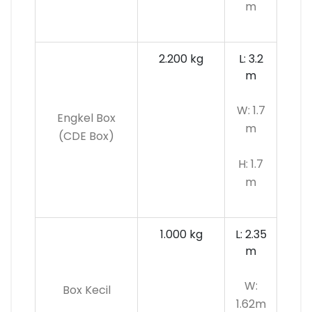
m
2.200 kg
L: 3.2
m
W: 1.7
Engkel Box
m
(CDE Box)
H: 1.7
m
1.000 kg
L: 2.35
m
W:
Box Kecil
1.62m