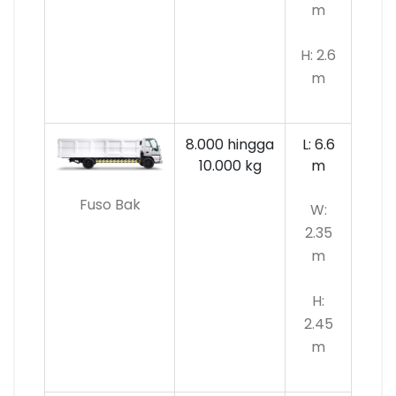
m
H: 2.6
m
8.000 hingga
L: 6.6
10.000
kg
m
Fuso Bak
W:
2.35
m
H:
2.45
m