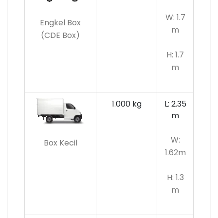
W: 1.7
Engkel Box
m
(CDE Box)
H: 1.7
m
1.000 kg
L: 2.35
m
W:
Box Kecil
1.62m
H: 1.3
m