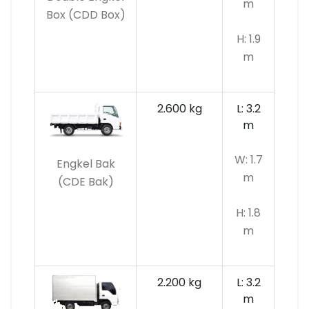
m
Box (CDD Box)
H: 1.9
m
2.600 kg
L: 3.2
m
W: 1.7
Engkel Bak
m
(CDE Bak)
H: 1.8
m
2.200 kg
L: 3.2
m