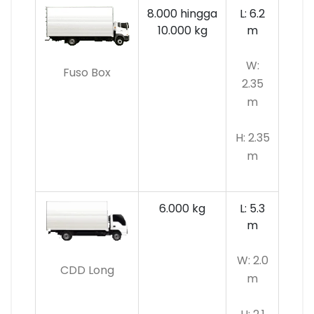
8.000 hingga
L: 6.2
10.000 kg
m
W:
Fuso Box
2.35
m
H: 2.35
m
6.000 kg
L: 5.3
m
W: 2.0
CDD Long
m