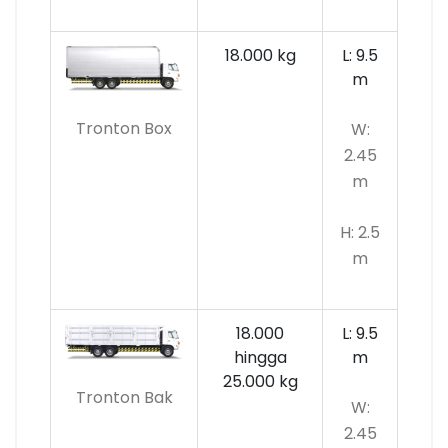
18.000 kg
L: 9.5
m
Tronton Box
W:
2.45
m
H: 2.5
m
18.000
L: 9.5
hingga
m
25.000 kg
Tronton Bak
W:
2.45