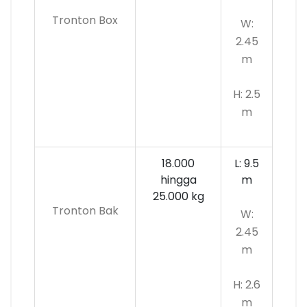
Tronton Box
W:
2.45
m
H: 2.5
m
18.000
L: 9.5
hingga
m
25.000 kg
Tronton Bak
W:
2.45
m
H: 2.6
m