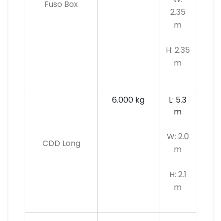
Fuso Box
2.35
m
H: 2.35
m
6.000 kg
L: 5.3
m
W: 2.0
CDD Long
m
H: 2.1
m