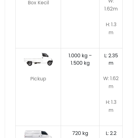
W:
Box Kecil
1.62m
H: 1.3
m
1.000 kg –
L: 2.35
1.500 kg
m
W: 1.62
Pickup
m
H: 1.3
m
720 kg
L: 2.2