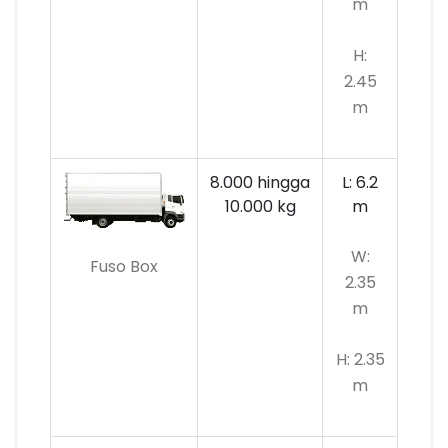
m
H:
2.45
m
8.000 hingga
L: 6.2
10.000 kg
m
W:
Fuso Box
2.35
m
H: 2.35
m