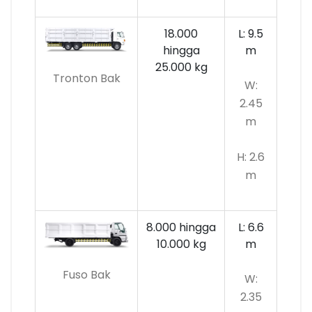
18.000
L: 9.5
hingga
m
25.000 kg
Tronton Bak
W:
2.45
m
H: 2.6
m
8.000 hingga
L: 6.6
10.000
kg
m
Fuso Bak
W:
2.35