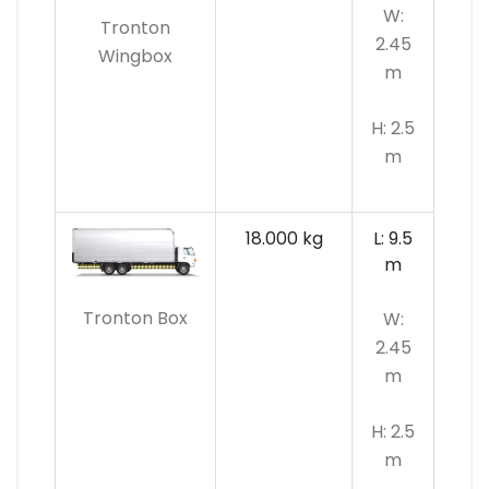
W:
Tronton
2.45
Wingbox
m
H: 2.5
m
18.000 kg
L: 9.5
m
Tronton Box
W:
2.45
m
H: 2.5
m