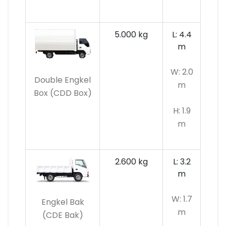
5.000 kg
L: 4.4
m
W: 2.0
Double Engkel
m
Box (CDD Box)
H: 1.9
m
2.600 kg
L: 3.2
m
W: 1.7
Engkel Bak
m
(CDE Bak)