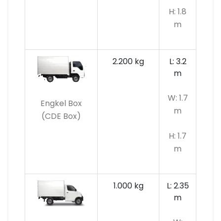
H: 1.8
m
2.200 kg
L: 3.2
m
W: 1.7
Engkel Box
m
(CDE Box)
H: 1.7
m
1.000 kg
L: 2.35
m