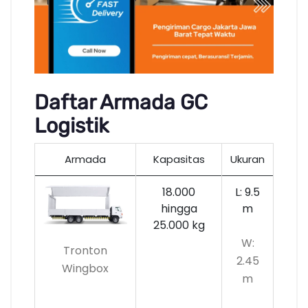
Daftar Armada GC
Logistik
Armada
Kapasitas
Ukuran
18.000
L: 9.5
hingga
m
25.000 kg
W:
Tronton
2.45
Wingbox
m