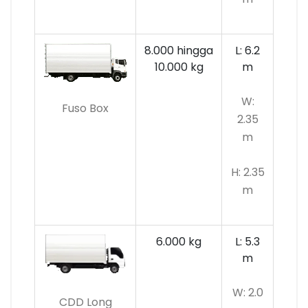
8.000 hingga
L: 6.2
10.000 kg
m
W:
Fuso Box
2.35
m
H: 2.35
m
6.000 kg
L: 5.3
m
W: 2.0
CDD Long