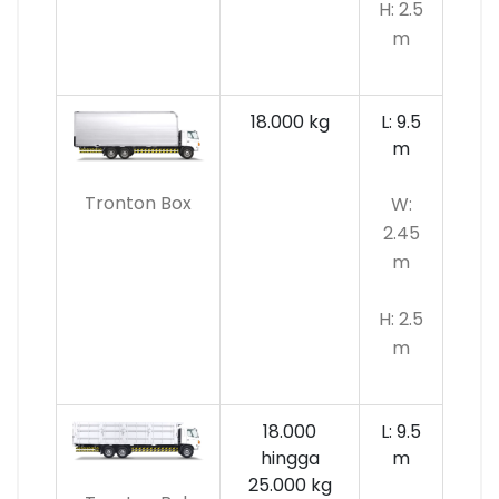
H: 2.5
m
18.000 kg
L: 9.5
m
Tronton Box
W:
2.45
m
H: 2.5
m
18.000
L: 9.5
hingga
m
25.000 kg