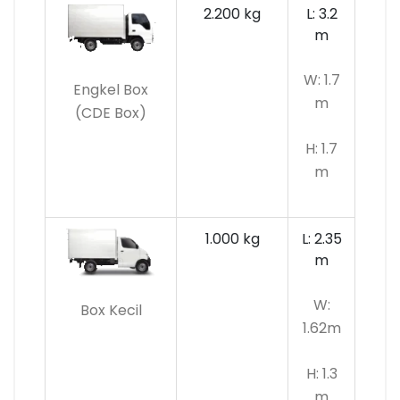
2.200 kg
L: 3.2
m
W: 1.7
Engkel Box
m
(CDE Box)
H: 1.7
m
1.000 kg
L: 2.35
m
W:
Box Kecil
1.62m
H: 1.3
m