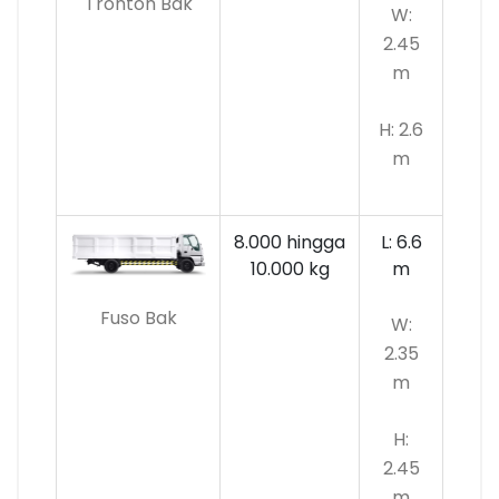
Tronton Bak
W:
2.45
m
H: 2.6
m
8.000 hingga
L: 6.6
10.000
kg
m
Fuso Bak
W:
2.35
m
H:
2.45
m