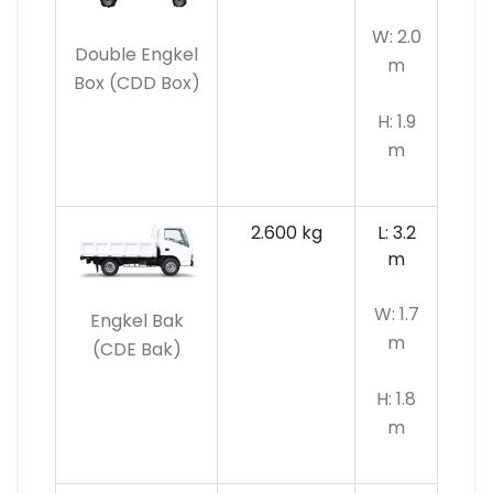
W: 2.0
Double Engkel
m
Box (CDD Box)
H: 1.9
m
2.600 kg
L: 3.2
m
W: 1.7
Engkel Bak
m
(CDE Bak)
H: 1.8
m