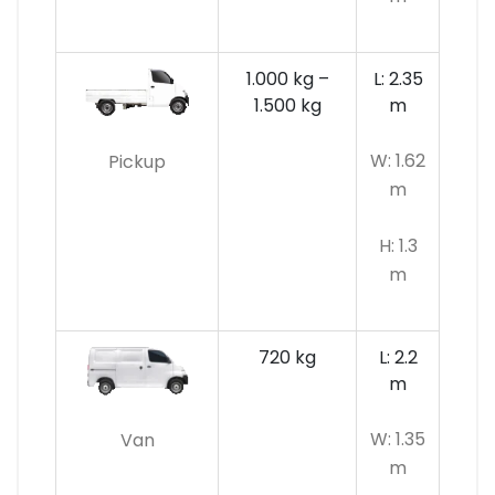
1.000 kg –
L: 2.35
1.500 kg
m
W: 1.62
Pickup
m
H: 1.3
m
720 kg
L: 2.2
m
W: 1.35
Van
m