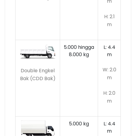
m
H: 2.1
m
5.000 hingga
L: 4.4
8.000 kg
m
W: 2.0
Double Engkel
m
Bak (CDD Bak)
H: 2.0
m
5.000 kg
L: 4.4
m