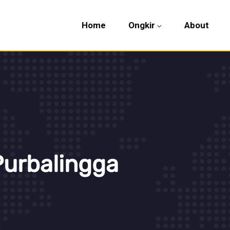
Home
Ongkir
About
Purbalingga