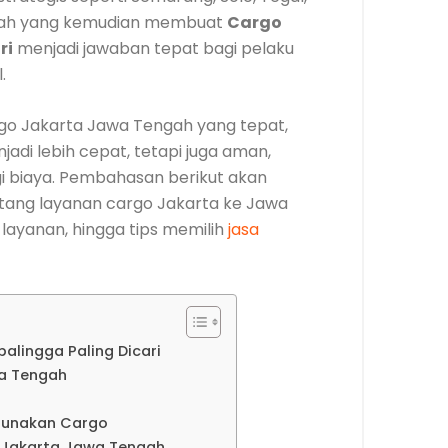
nilah yang kemudian membuat
Cargo
ri
menjadi jawaban tepat bagi pelaku
.
o Jakarta Jawa Tengah yang tepat,
adi lebih cepat, tetapi juga aman,
egi biaya. Pembahasan berikut akan
ang layanan cargo Jakarta ke Jawa
s layanan, hingga tips memilih
jasa
alingga Paling Dicari
a Tengah
gunakan Cargo
o Jakarta Jawa Tengah