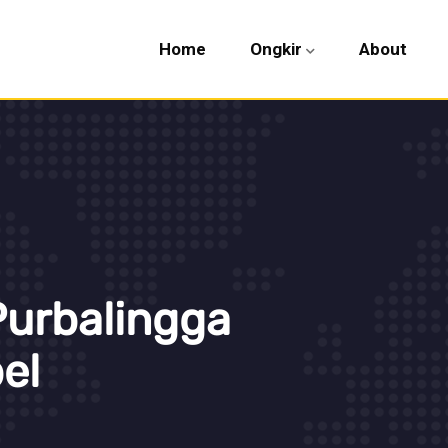
Home
Ongkir
About
Purbalingga
el